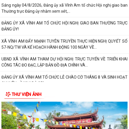
Sáng ngày 04/8/2026, Đảng ủy xã Vĩnh Am tổ chức Hội nghị giao ban
Thường trực Đảng ủy nhằm xem xét,...
ĐẢNG ỦY XÃ VĨNH AM TỔ CHỨC HỘI NGHỊ GIAO BAN THƯỜNG TRỰC
ĐẢNG ỦY!
XÃ VĨNH AM ĐẨY MẠNH TUYÊN TRUYỀN THỰC HIỆN NGHỊ QUYẾT SỐ
57-NQ/TW VÀ KẾ HOẠCH HÀNH ĐỘNG 100 NGÀY VỀ...
UBND XÃ VĨNH AM THAM DỰ HỘI NGHỊ TRỰC TUYẾN VỀ TRIỂN KHAI
CÔNG TÁC ĐO ĐẠC, LẬP BẢN ĐỒ ĐỊA CHÍNH VÀ...
ĐẢNG ỦY XÃ VĨNH AM TỔ CHỨC LỄ CHÀO CỜ THÁNG 8 VÀ SINH HOẠT
CHUYÊN ĐỀ "CHI BỘ 35"
ĐẢNG ỦY UBND XÃ VĨNH AM TỔ CHỨC LỄ CHÀO CỜ, SINH HOẠT DƯỚI
THƯ VIỆN ẢNH
CỜ THÁNG 8 NĂM 2026.
QUYẾT ĐỊNH Về việc công bố thủ tục hành chính nội bộ được sửa đổi,
bổ sung thuộc phạm vi, chức...
QUYẾT ĐỊNH Về việc công bố danh mục thủ tục hành chính được sửa