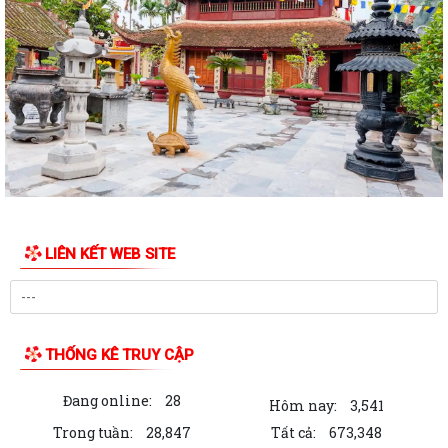
đổi, bổ sung, bị bãi bỏ thuộc...
QUYẾT ĐỊNH Về việc công bố danh mục thủ tục hành chính ban hành
mới, được sửa đổi, bổ sung lĩnh...
QUYẾT ĐỊNH Về việc công bố Danh mục thủ tục hành chính được sửa
đổi, bổ sung thuộc phạm vi chức...
QUYẾT ĐỊNH tháng năm 2026 Về việc công bố thủ tục hành chính nội
bộ mới ban hành thuộc...
QUYẾT ĐỊNH Về việc công bố danh mục thủ tục hành chính ban hành
LIÊN KẾT WEB SITE
mới lĩnh vực điện lực thuộc phạm...
BAN TUYÊN GIÁO VÀ DÂN VẬN THÀNH ỦY HẢI PHÒNG TỔ CHỨC HỘI
NGHỊ BÁO CÁO VIÊN THÀNH PHỐ THÁNG 7 NĂM...
THỐNG KÊ TRUY CẬP
XÃ VĨNH AM THAM DỰ HỘI NGHỊ TẬP HUẤN TRIỂN KHAI THỦ TỤC
HÀNH CHÍNH CỦA ĐẢNG TRÊN MÔI TRƯỜNG ĐIỆN...
Đang online:
28
Hôm nay:
3,541
Trong tuần:
28,847
Tất cả:
673,348
XÃ VĨNH AM TỔ CHỨC LỄ CÔNG BỐ QUYẾT ĐỊNH THÀNH LẬP ĐẢNG