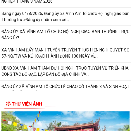
NGHIỆP THÁNG 8 NĂM 2026.
Sáng ngày 04/8/2026, Đảng ủy xã Vĩnh Am tổ chức Hội nghị giao ban
Thường trực Đảng ủy nhằm xem xét,...
ĐẢNG ỦY XÃ VĨNH AM TỔ CHỨC HỘI NGHỊ GIAO BAN THƯỜNG TRỰC
ĐẢNG ỦY!
XÃ VĨNH AM ĐẨY MẠNH TUYÊN TRUYỀN THỰC HIỆN NGHỊ QUYẾT SỐ
57-NQ/TW VÀ KẾ HOẠCH HÀNH ĐỘNG 100 NGÀY VỀ...
UBND XÃ VĨNH AM THAM DỰ HỘI NGHỊ TRỰC TUYẾN VỀ TRIỂN KHAI
CÔNG TÁC ĐO ĐẠC, LẬP BẢN ĐỒ ĐỊA CHÍNH VÀ...
ĐẢNG ỦY XÃ VĨNH AM TỔ CHỨC LỄ CHÀO CỜ THÁNG 8 VÀ SINH HOẠT
CHUYÊN ĐỀ "CHI BỘ 35"
THƯ VIỆN ẢNH
ĐẢNG ỦY UBND XÃ VĨNH AM TỔ CHỨC LỄ CHÀO CỜ, SINH HOẠT DƯỚI
CỜ THÁNG 8 NĂM 2026.
QUYẾT ĐỊNH Về việc công bố thủ tục hành chính nội bộ được sửa đổi,
bổ sung thuộc phạm vi, chức...