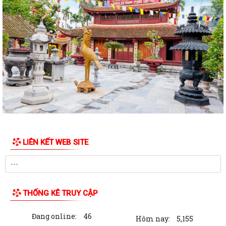
QUYẾT ĐỊNH Về việc công bố danh mục thủ tục hành chính được sửa
đổi, bổ sung, bị bãi bỏ thuộc...
QUYẾT ĐỊNH Về việc công bố danh mục thủ tục hành chính ban hành
mới, được sửa đổi, bổ sung lĩnh...
QUYẾT ĐỊNH Về việc công bố Danh mục thủ tục hành chính được sửa
đổi, bổ sung thuộc phạm vi chức...
QUYẾT ĐỊNH tháng năm 2026 Về việc công bố thủ tục hành chính nội
bộ mới ban hành thuộc...
LIÊN KẾT WEB SITE
QUYẾT ĐỊNH Về việc công bố danh mục thủ tục hành chính ban hành
mới lĩnh vực điện lực thuộc phạm...
BAN TUYÊN GIÁO VÀ DÂN VẬN THÀNH ỦY HẢI PHÒNG TỔ CHỨC HỘI
NGHỊ BÁO CÁO VIÊN THÀNH PHỐ THÁNG 7 NĂM...
THỐNG KÊ TRUY CẬP
XÃ VĨNH AM THAM DỰ HỘI NGHỊ TẬP HUẤN TRIỂN KHAI THỦ TỤC
Đang online:
46
HÀNH CHÍNH CỦA ĐẢNG TRÊN MÔI TRƯỜNG ĐIỆN...
Hôm nay:
5,155