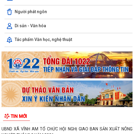
Người phát ngôn
Di sản - Văn hóa
Tác phẩm Văn học, nghệ thuật
UBND XÃ VĨNH AM PHỐI HỢP KIỂM TRA HỒ SƠ ĐỀ NGHỊ CẤP KINH PHÍ
HỖ TRỢ THEO NGHỊ QUYẾT SỐ...
UBND XÃ VĨNH AM TỔ CHỨC HỘI NGHỊ ĐÁNH GIÁ KẾT QUẢ THỰC HIỆN
NHIỆM VỤ THÁNG 7, TRIỂN KHAI NHIỆM VỤ...
CẢNH BÁO CÁC THỦ ĐOẠN LỪA ĐẢO TRÊN KHÔNG GIAN MẠNG –
NGƯỜI DÂN TUYỆT ĐỐI KHÔNG CHỦ QUAN!
ĐỊA CHỈ ĐỎ TRÊN QUÊ HƯƠNG VĨNH AM – NƠI THÀNH LẬP CHI BỘ
ĐẢNG CỘNG SẢN ĐẦU TIÊN CỦA HUYỆN VĨNH BẢO.
TIN MỚI
THƯ CẢM ƠN Về việc ủng hộ Quỹ "Đền ơn đáp nghĩa" năm 2026
UBND XÃ VĨNH AM TỔ CHỨC HỘI NGHỊ GIAO BAN SẢN XUẤT NÔNG