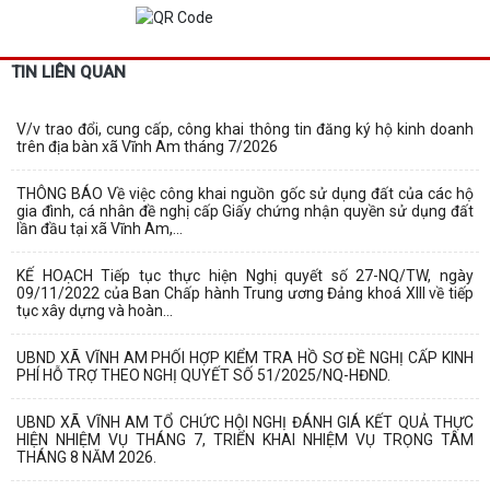
TIN LIÊN QUAN
V/v trao đổi, cung cấp, công khai thông tin đăng ký hộ kinh doanh
trên địa bàn xã Vĩnh Am tháng 7/2026
THÔNG BÁO Về việc công khai nguồn gốc sử dụng đất của các hộ
gia đình, cá nhân đề nghị cấp Giấy chứng nhận quyền sử dụng đất
lần đầu tại xã Vĩnh Am,...
KẾ HOẠCH Tiếp tục thực hiện Nghị quyết số 27-NQ/TW, ngày
09/11/2022 của Ban Chấp hành Trung ương Đảng khoá XIII về tiếp
tục xây dựng và hoàn...
UBND XÃ VĨNH AM PHỐI HỢP KIỂM TRA HỒ SƠ ĐỀ NGHỊ CẤP KINH
PHÍ HỖ TRỢ THEO NGHỊ QUYẾT SỐ 51/2025/NQ-HĐND.
UBND XÃ VĨNH AM TỔ CHỨC HỘI NGHỊ ĐÁNH GIÁ KẾT QUẢ THỰC
HIỆN NHIỆM VỤ THÁNG 7, TRIỂN KHAI NHIỆM VỤ TRỌNG TÂM
THÁNG 8 NĂM 2026.