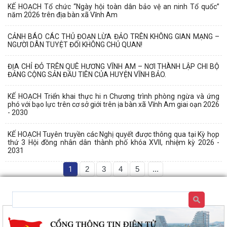
KẾ HOẠCH Tổ chức “Ngày hội toàn dân bảo vệ an ninh Tổ quốc”
năm 2026 trên địa bàn xã Vĩnh Am
CẢNH BÁO CÁC THỦ ĐOẠN LỪA ĐẢO TRÊN KHÔNG GIAN MẠNG –
NGƯỜI DÂN TUYỆT ĐỐI KHÔNG CHỦ QUAN!
ĐỊA CHỈ ĐỎ TRÊN QUÊ HƯƠNG VĨNH AM – NƠI THÀNH LẬP CHI BỘ
ĐẢNG CỘNG SẢN ĐẦU TIÊN CỦA HUYỆN VĨNH BẢO.
KẾ HOẠCH Triển khai thực hi n Chương trình phòng ngừa và ứng
phó với bạo lực trên cơ sở giới trên ịa bàn xã Vĩnh Am giai oạn 2026
- 2030
KẾ HOẠCH Tuyên truyền các Nghị quyết được thông qua tại Kỳ họp
thứ 3 Hội đồng nhân dân thành phố khóa XVII, nhiệm kỳ 2026 -
2031
1
2
3
4
5
...