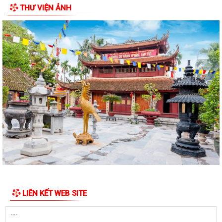
THƯ VIỆN ẢNH
NGHIỆP THÁNG 8 NĂM 2026.
Sáng ngày 04/8/2026, Đảng ủy xã Vĩnh Am tổ chức Hội nghị giao ban
Thường trực Đảng ủy nhằm xem xét,...
ĐẢNG ỦY XÃ VĨNH AM TỔ CHỨC HỘI NGHỊ GIAO BAN THƯỜNG TRỰC
ĐẢNG ỦY!
XÃ VĨNH AM ĐẨY MẠNH TUYÊN TRUYỀN THỰC HIỆN NGHỊ QUYẾT SỐ
57-NQ/TW VÀ KẾ HOẠCH HÀNH ĐỘNG 100 NGÀY VỀ...
UBND XÃ VĨNH AM THAM DỰ HỘI NGHỊ TRỰC TUYẾN VỀ TRIỂN KHAI
CÔNG TÁC ĐO ĐẠC, LẬP BẢN ĐỒ ĐỊA CHÍNH VÀ...
ĐẢNG ỦY XÃ VĨNH AM TỔ CHỨC LỄ CHÀO CỜ THÁNG 8 VÀ SINH HOẠT
CHUYÊN ĐỀ "CHI BỘ 35"
ĐẢNG ỦY UBND XÃ VĨNH AM TỔ CHỨC LỄ CHÀO CỜ, SINH HOẠT DƯỚI
LIÊN KẾT WEB SITE
CỜ THÁNG 8 NĂM 2026.
QUYẾT ĐỊNH Về việc công bố thủ tục hành chính nội bộ được sửa đổi,