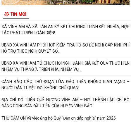
Nghị quyết Số: 12/2026/NQ-HĐND, ngày 28 tháng 7 năm 2026 quy
TIN MỚI
định về lệ phí đăng ký kinh doanh...
XÃ VĨNH AM VÀ XÃ TÂN AN KÝ KẾT CHƯƠNG TRÌNH KẾT NGHĨA, HỢP
TÁC PHÁT TRIỂN TOÀN DIỆN!
UBND XÃ VĨNH AM PHỐI HỢP KIỂM TRA HỒ SƠ ĐỀ NGHỊ CẤP KINH PHÍ
HỖ TRỢ THEO NGHỊ QUYẾT SỐ...
UBND XÃ VĨNH AM TỔ CHỨC HỘI NGHỊ ĐÁNH GIÁ KẾT QUẢ THỰC HIỆN
NHIỆM VỤ THÁNG 7, TRIỂN KHAI NHIỆM VỤ...
CẢNH BÁO CÁC THỦ ĐOẠN LỪA ĐẢO TRÊN KHÔNG GIAN MẠNG –
NGƯỜI DÂN TUYỆT ĐỐI KHÔNG CHỦ QUAN!
ĐỊA CHỈ ĐỎ TRÊN QUÊ HƯƠNG VĨNH AM – NƠI THÀNH LẬP CHI BỘ
ĐẢNG CỘNG SẢN ĐẦU TIÊN CỦA HUYỆN VĨNH BẢO.
THƯ CẢM ƠN Về việc ủng hộ Quỹ "Đền ơn đáp nghĩa" năm 2026
UBND XÃ VĨNH AM TỔ CHỨC HỘI NGHỊ GIAO BAN SẢN XUẤT NÔNG