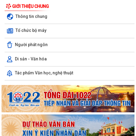
GIỚI THIỆU CHUNG
Thông tin chung
Tổ chức bộ máy
Người phát ngôn
Di sản - Văn hóa
THÔNG BÁO 🌿🌾 ⚠️ TÌNH HÌNH SINH VẬT GÂY HẠI TRÊN LÚA VỤ MÙA
Tác phẩm Văn học, nghệ thuật
NĂM 2026.
VĨNH AM: ĐẨY MẠNH QUÁN TRIỆT, TUYÊN TRUYỀN VÀ TRIỂN KHAI
THỰC HIỆN NGHỊ QUYẾT HỘI NGHỊ TRUNG ƯƠNG 3...
QUYẾT ĐỊNH Về việc công bố danh mục thủ tục hành chính được sửa
đổi, bổ sung, thay thế, bị bãi...
QUYẾT ĐỊNH Về việc công bố thủ tục hành chính ban hành mới, được
sửa đổi, bổ sung thuộc phạm vi...