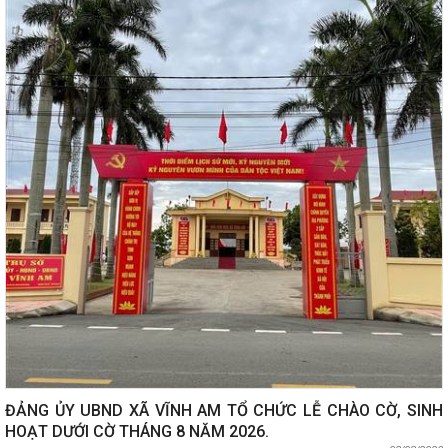
ĐẢNG ỦY UBND XÃ VĨNH AM TỔ CHỨC LỄ CHÀO CỜ, SINH
HOẠT DƯỚI CỜ THÁNG 8 NĂM 2026.