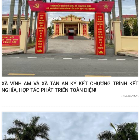
XÃ VĨNH AM VÀ XÃ TÂN AN KÝ KẾT CHƯƠNG TRÌNH KẾT
NGHĨA, HỢP TÁC PHÁT TRIỂN TOÀN DIỆN!
07/08/2026