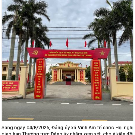
Sáng ngày 04/8/2026, Đảng ủy xã Vĩnh Am tổ chức Hội nghị
giao ban Thường trực Đảng ủy nhằm xem xét, cho ý kiến đối