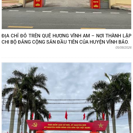
ĐỊA CHỈ ĐỎ TRÊN QUÊ HƯƠNG VĨNH AM – NƠI THÀNH LẬP
CHI BỘ ĐẢNG CỘNG SẢN ĐẦU TIÊN CỦA HUYỆN VĨNH BẢO.
05/08/2026