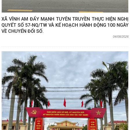
XÃ VĨNH AM ĐẨY MẠNH TUYÊN TRUYỀN THỰC HIỆN NGHỊ
QUYẾT SỐ 57-NQ/TW VÀ KẾ HOẠCH HÀNH ĐỘNG 100 NGÀY
VỀ CHUYỂN ĐỔI SỐ.
04/08/2026