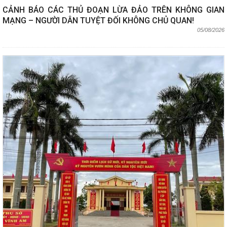
CẢNH BÁO CÁC THỦ ĐOẠN LỪA ĐẢO TRÊN KHÔNG GIAN
MẠNG – NGƯỜI DÂN TUYỆT ĐỐI KHÔNG CHỦ QUAN!
05/08/2026