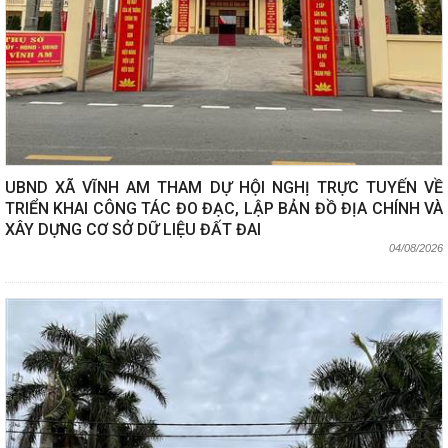
UBND XÃ VĨNH AM THAM DỰ HỘI NGHỊ TRỰC TUYẾN VỀ
TRIỂN KHAI CÔNG TÁC ĐO ĐẠC, LẬP BẢN ĐỒ ĐỊA CHÍNH VÀ
XÂY DỰNG CƠ SỞ DỮ LIỆU ĐẤT ĐAI
04/08/2026