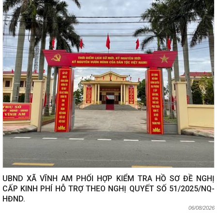
UBND XÃ VĨNH AM PHỐI HỢP KIỂM TRA HỒ SƠ ĐỀ NGHỊ
CẤP KINH PHÍ HỖ TRỢ THEO NGHỊ QUYẾT SỐ 51/2025/NQ-
HĐND.
06/08/2026