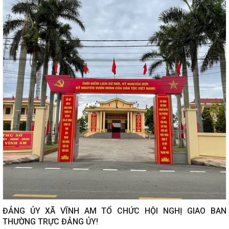
ĐẢNG ỦY XÃ VĨNH AM TỔ CHỨC HỘI NGHỊ GIAO BAN
THƯỜNG TRỰC ĐẢNG ỦY!