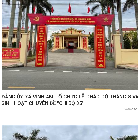
ĐẢNG ỦY XÃ VĨNH AM TỔ CHỨC LỄ CHÀO CỜ THÁNG 8 VÀ
SINH HOẠT CHUYÊN ĐỀ "CHI BỘ 35"
03/08/2026