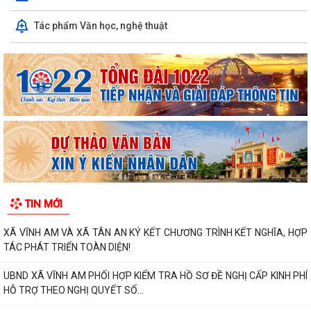
Tác phẩm Văn học, nghệ thuật
TIN MỚI
XÃ VĨNH AM VÀ XÃ TÂN AN KÝ KẾT CHƯƠNG TRÌNH KẾT NGHĨA, HỢP
TÁC PHÁT TRIỂN TOÀN DIỆN!
UBND XÃ VĨNH AM PHỐI HỢP KIỂM TRA HỒ SƠ ĐỀ NGHỊ CẤP KINH PHÍ
HỖ TRỢ THEO NGHỊ QUYẾT SỐ...