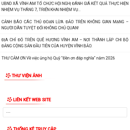
UBND XÃ VĨNH AM TỔ CHỨC HỘI NGHỊ ĐÁNH GIÁ KẾT QUẢ THỰC HIỆN
NHIỆM VỤ THÁNG 7, TRIỂN KHAI NHIỆM VỤ...
CẢNH BÁO CÁC THỦ ĐOẠN LỪA ĐẢO TRÊN KHÔNG GIAN MẠNG –
NGƯỜI DÂN TUYỆT ĐỐI KHÔNG CHỦ QUAN!
ĐỊA CHỈ ĐỎ TRÊN QUÊ HƯƠNG VĨNH AM – NƠI THÀNH LẬP CHI BỘ
ĐẢNG CỘNG SẢN ĐẦU TIÊN CỦA HUYỆN VĨNH BẢO.
THƯ CẢM ƠN Về việc ủng hộ Quỹ "Đền ơn đáp nghĩa" năm 2026
THƯ VIỆN ẢNH