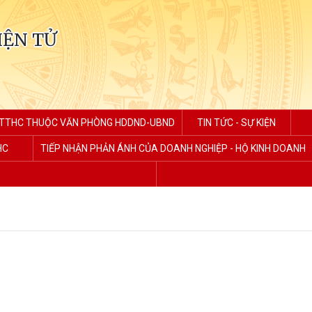
IỆN TỬ
TTHC THUỘC VĂN PHÒNG HDDND-UBND
TIN TỨC - SỰ KIỆN
HC
TIẾP NHẬN PHẢN ÁNH CỦA DOANH NGHIỆP - HỘ KINH DOANH