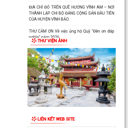
ĐỊA CHỈ ĐỎ TRÊN QUÊ HƯƠNG VĨNH AM – NƠI
THÀNH LẬP CHI BỘ ĐẢNG CỘNG SẢN ĐẦU TIÊN
CỦA HUYỆN VĨNH BẢO.
THƯ CẢM ƠN Về việc ủng hộ Quỹ "Đền ơn đáp
nghĩa" năm 2026
THƯ VIỆN ẢNH
UBND XÃ VĨNH AM TỔ CHỨC HỘI NGHỊ GIAO
BAN SẢN XUẤT NÔNG NGHIỆP THÁNG 8 NĂM
2026.
LIÊN KẾT WEB SITE