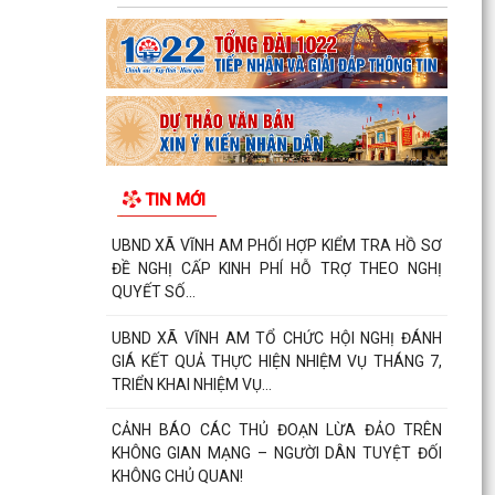
TIN MỚI
UBND XÃ VĨNH AM PHỐI HỢP KIỂM TRA HỒ SƠ
ĐỀ NGHỊ CẤP KINH PHÍ HỖ TRỢ THEO NGHỊ
QUYẾT SỐ...
UBND XÃ VĨNH AM TỔ CHỨC HỘI NGHỊ ĐÁNH
GIÁ KẾT QUẢ THỰC HIỆN NHIỆM VỤ THÁNG 7,
TRIỂN KHAI NHIỆM VỤ...
CẢNH BÁO CÁC THỦ ĐOẠN LỪA ĐẢO TRÊN
KHÔNG GIAN MẠNG – NGƯỜI DÂN TUYỆT ĐỐI
KHÔNG CHỦ QUAN!