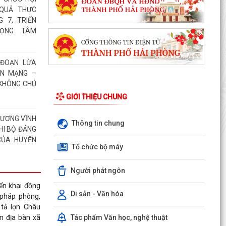
 QUẢ THỰC
 7, TRIỂN
RỌNG TÂM
ĐOẠN LỪA
AN MẠNG –
 KHÔNG CHỦ
GIỚI THIỆU CHUNG
HƯƠNG VĨNH
Thông tin chung
HI BỘ ĐẢNG
CỦA HUYỆN
Tổ chức bộ máy
Người phát ngôn
ủng hộ Quỹ
 2026
ển khai đồng
Di sản - Văn hóa
i pháp phòng,
 tả lợn Châu
Tác phẩm Văn học, nghệ thuật
ên địa bàn xã