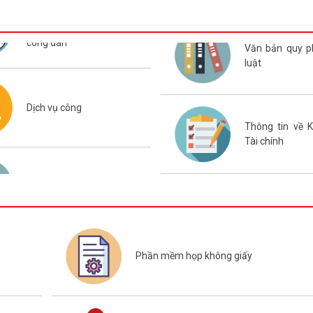
khai nhiệm vụ năm học 2026–2027 và côn
dương, khen thưởng giáo viên, học sinh, sinh vi
tiêu biểu năm học 2025–2026; cho ý kiến về q
công dân
Văn bản quy 
đất đấu giá; quy hoạch xây dựng 03
luật
ĐẢNG ỦY XÃ VĨNH AM T
NGHỊ GIAO BAN THƯ
Dịch vụ công
ĐẢNG ỦY!
Thông tin về 
Tài chính
XÃ VĨNH AM ĐẨY MẠ
TRUYỀN THỰC HIỆN N
SỐ 57-NQ/TW VÀ KẾ H
ĐỘNG 100 NGÀY VỀ C
SỐ.
UBND XÃ VĨNH AM TH
Phần mềm họp không giấy
NGHỊ TRỰC TUYẾN VỀ 
CÔNG TÁC ĐO ĐẠC, L
ĐỊA CHÍNH VÀ XÂY DỰN
LIỆU ĐẤT ĐAI