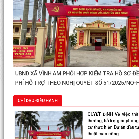
UBND XÃ VĨNH AM TỔ CHỨC HỘI NGHỊ ĐÁNH GI
HIỆN NHIỆM VỤ THÁNG 7, TRIỂN KHAI NHIỆM
THÁNG 8 NĂM 2026.
CHỈ ĐẠO ĐIỀU HÀNH
QUYẾT ĐỊNH Về việc thà
thường, hỗ trợ giải phóng
cư thực hiện Dự án đầu t
thuật cụm công...