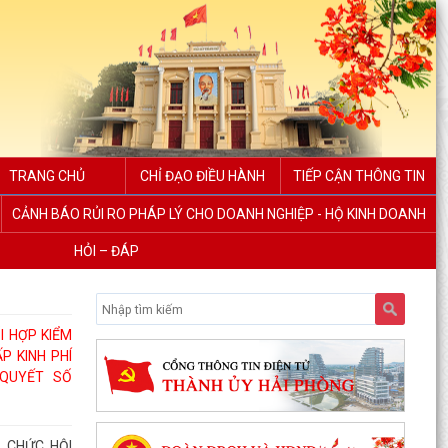
TRANG CHỦ
CHỈ ĐẠO ĐIỀU HÀNH
TIẾP CẬN THÔNG TIN
CẢNH BÁO RỦI RO PHÁP LÝ CHO DOANH NGHIỆP - HỘ KINH DOANH
HỎI – ĐÁP
I HỢP KIỂM
P KINH PHÍ
QUYẾT SỐ
 CHỨC HỘI