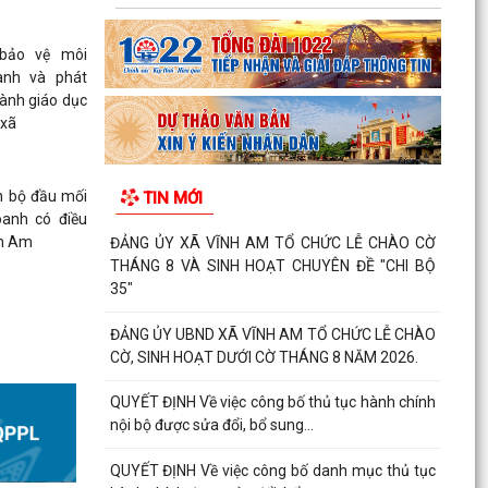
 CHỨC HỘI
XUẤT NÔNG
 bảo vệ môi
026.
anh và phát
gành giáo dục
 xã
Đảng ủy xã
hị giao ban
 nhằm xem
n bộ đầu mối
TIN MỚI
hiều nội dung
oanh có điều
ng tác lãnh
nh Am
ĐẢNG ỦY XÃ VĨNH AM TỔ CHỨC LỄ CHÀO CỜ
 địa phương.
THÁNG 8 VÀ SINH HOẠT CHUYÊN ĐỀ "CHI BỘ
ịch Hội đồng
35"
 có đồng chí
ng ủy; đồng
ĐẢNG ỦY UBND XÃ VĨNH AM TỔ CHỨC LỄ CHÀO
tịch Ủy ban
CỜ, SINH HOẠT DƯỚI CỜ THÁNG 8 NĂM 2026.
ng các đồng
ương trình.
QUYẾT ĐỊNH Về việc công bố thủ tục hành chính
n đối với Tờ
nội bộ được sửa đổi, bổ sung...
iên cơ sở và
; đồng thời
QUYẾT ĐỊNH Về việc công bố danh mục thủ tục
2026, triển