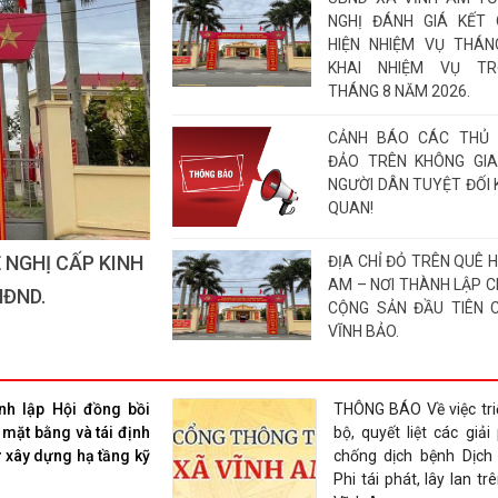
NGHỊ ĐÁNH GIÁ KẾT
HIỆN NHIỆM VỤ THÁNG
KHAI NHIỆM VỤ T
THÁNG 8 NĂM 2026.
CẢNH BÁO CÁC THỦ 
ĐẢO TRÊN KHÔNG GI
NGƯỜI DÂN TUYỆT ĐỐI
QUAN!
Á KẾT QUẢ THỰC
ĐỊA CHỈ ĐỎ TRÊN QUÊ 
AM – NƠI THÀNH LẬP C
 VỤ TRỌNG TÂM
CỘNG SẢN ĐẦU TIÊN 
VĨNH BẢO.
THƯ CẢM ƠN Về việc 
"Đền ơn đáp nghĩa" năm
nh lập Hội đồng bồi
THÔNG BÁO Về việc tri
 mặt bằng và tái định
bộ, quyết liệt các giả
ư xây dựng hạ tầng kỹ
chống dịch bệnh Dịch
Phi tái phát, lây lan tr