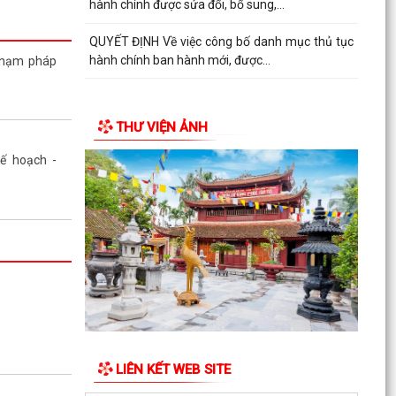
hành chính được sửa đổi, bổ sung,...
g tác biểu
ên xuất sắc,
QUYẾT ĐỊNH Về việc công bố danh mục thủ tục
uy hoạch khu
hành chính ban hành mới, được...
phạm pháp
Ổ CHỨC HỘI
ỜNG TRỰC
THƯ VIỆN ẢNH
Kế hoạch -
NH TUYÊN
GHỊ QUYẾT
OẠCH HÀNH
HUYỂN ĐỔI
AM DỰ HỘI
TRIỂN KHAI
ẬP BẢN ĐỒ
G CƠ SỞ DỮ
LIÊN KẾT WEB SITE