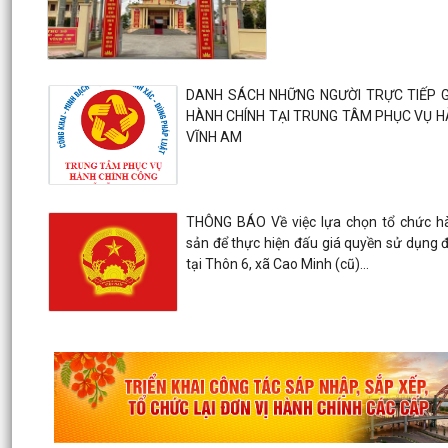
DANH SÁCH NHỮNG NGƯỜI TRỰC TIẾP G
HÀNH CHÍNH TẠI TRUNG TÂM PHỤC VỤ H
VĨNH AM
THÔNG BÁO Về việc lựa chọn tổ chức hà
sản để thực hiện đấu giá quyền sử dụng đấ
tại Thôn 6, xã Cao Minh (cũ)...