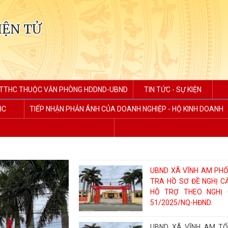
IỆN TỬ
TTHC THUỘC VĂN PHÒNG HDDND-UBND
TIN TỨC - SỰ KIỆN
HC
TIẾP NHẬN PHẢN ÁNH CỦA DOANH NGHIỆP - HỘ KINH DOANH
UBND XÃ VĨNH AM PHỐ
TRA HỒ SƠ ĐỀ NGHỊ CẤ
HỖ TRỢ THEO NGHỊ 
51/2025/NQ-HĐND.
UBND XÃ VĨNH AM TỔ