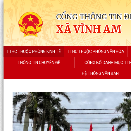
CỔNG THÔNG TIN Đ
XÃ VĨNH AM
TTHC THUỘC PHÒNG KINH TẾ
TTHC THUỘC PHÒNG VĂN HÓA
THÔNG TIN CHUYÊN ĐỀ
CÔNG BỐ DANH MỤC TT
HỆ THỐNG VĂN BẢN