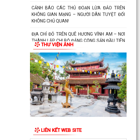
CẢNH BÁO CÁC THỦ ĐOẠN LỪA ĐẢO TRÊN
KHÔNG GIAN MẠNG – NGƯỜI DÂN TUYỆT ĐỐI
KHÔNG CHỦ QUAN!
ĐỊA CHỈ ĐỎ TRÊN QUÊ HƯƠNG VĨNH AM – NƠI
THÀNH LẬP CHI BỘ ĐẢNG CỘNG SẢN ĐẦU TIÊN
THƯ VIỆN ẢNH
CỦA HUYỆN VĨNH BẢO.
THƯ CẢM ƠN Về việc ủng hộ Quỹ "Đền ơn đáp
nghĩa" năm 2026
LIÊN KẾT WEB SITE