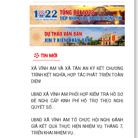
TIN MỚI
XÃ VĨNH AM VÀ XÃ TÂN AN KÝ KẾT CHƯƠNG
TRÌNH KẾT NGHĨA, HỢP TÁC PHÁT TRIỂN TOÀN
DIỆN!
UBND XÃ VĨNH AM PHỐI HỢP KIỂM TRA HỒ SƠ
ĐỀ NGHỊ CẤP KINH PHÍ HỖ TRỢ THEO NGHỊ
QUYẾT SỐ...
UBND XÃ VĨNH AM TỔ CHỨC HỘI NGHỊ ĐÁNH
GIÁ KẾT QUẢ THỰC HIỆN NHIỆM VỤ THÁNG 7,
TRIỂN KHAI NHIỆM VỤ...