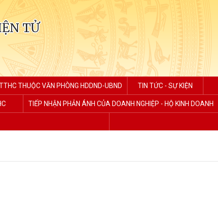
IỆN TỬ
TTHC THUỘC VĂN PHÒNG HDDND-UBND
TIN TỨC - SỰ KIỆN
HC
TIẾP NHẬN PHẢN ÁNH CỦA DOANH NGHIỆP - HỘ KINH DOANH