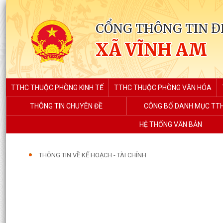
CỔNG THÔNG TIN Đ
XÃ VĨNH AM
TTHC THUỘC PHÒNG KINH TẾ
TTHC THUỘC PHÒNG VĂN HÓA
THÔNG TIN CHUYÊN ĐỀ
CÔNG BỐ DANH MỤC TT
HỆ THỐNG VĂN BẢN
THÔNG TIN VỀ KẾ HOẠCH - TÀI CHÍNH