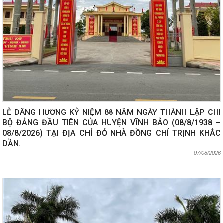
LỄ DÂNG HƯƠNG KỶ NIỆM 88 NĂM NGÀY THÀNH LẬP CHI
BỘ ĐẢNG ĐẦU TIÊN CỦA HUYỆN VĨNH BẢO (08/8/1938 –
08/8/2026) TẠI ĐỊA CHỈ ĐỎ NHÀ ĐỒNG CHÍ TRỊNH KHẮC
DẦN.
07/08/2026