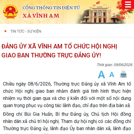
CỔNG THÔNG TIN ĐIỆN TỬ
XÃ VĨNH AM
TIN TỨC - SỰ KIỆN
ĐẢNG ỦY XÃ VĨNH AM TỔ CHỨC HỘI NGHỊ
GIAO BAN THƯỜNG TRỰC ĐẢNG ỦY!
09/06/2026
Chiều ngày 08/6/2026, Thường trực Đảng ủy xã Vĩnh Am tổ
chức Hội nghị giao ban nhằm đánh giá tình hình thực hiện
nhiệm vụ thời gian qua và cho ý kiến đối với một số nội dung
quan trọng phục vụ công tác lãnh đạo, chỉ đạo trên địa bàn xã.
Đồng chí Bùi Gia Huấn, Bí thư Đảng ủy, Chủ tịch Hội đồng
nhân dân xã chủ trì hội nghị. Tham dự hội nghị có các đồng chí
Thường trực Đảng ủy, lãnh đạo Ủy ban nhân dân xã, lãnh đạo