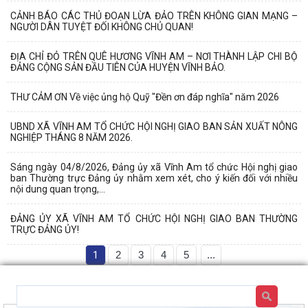
CẢNH BÁO CÁC THỦ ĐOẠN LỪA ĐẢO TRÊN KHÔNG GIAN MẠNG –
NGƯỜI DÂN TUYỆT ĐỐI KHÔNG CHỦ QUAN!
ĐỊA CHỈ ĐỎ TRÊN QUÊ HƯƠNG VĨNH AM – NƠI THÀNH LẬP CHI BỘ
ĐẢNG CỘNG SẢN ĐẦU TIÊN CỦA HUYỆN VĨNH BẢO.
THƯ CẢM ƠN Về việc ủng hộ Quỹ "Đền ơn đáp nghĩa" năm 2026
UBND XÃ VĨNH AM TỔ CHỨC HỘI NGHỊ GIAO BAN SẢN XUẤT NÔNG
NGHIỆP THÁNG 8 NĂM 2026.
Sáng ngày 04/8/2026, Đảng ủy xã Vĩnh Am tổ chức Hội nghị giao
ban Thường trực Đảng ủy nhằm xem xét, cho ý kiến đối với nhiều
nội dung quan trọng,...
ĐẢNG ỦY XÃ VĨNH AM TỔ CHỨC HỘI NGHỊ GIAO BAN THƯỜNG
TRỰC ĐẢNG ỦY!
1
2
3
4
5
...