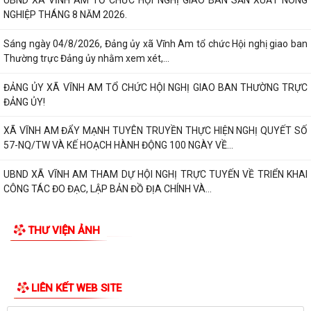
THƯ CẢM ƠN Về việc ủng hộ Quỹ "Đền ơn đáp nghĩa" năm 2026
UBND XÃ VĨNH AM TỔ CHỨC HỘI NGHỊ GIAO BAN SẢN XUẤT NÔNG
NGHIỆP THÁNG 8 NĂM 2026.
Sáng ngày 04/8/2026, Đảng ủy xã Vĩnh Am tổ chức Hội nghị giao ban
Thường trực Đảng ủy nhằm xem xét,...
ĐẢNG ỦY XÃ VĨNH AM TỔ CHỨC HỘI NGHỊ GIAO BAN THƯỜNG TRỰC
ĐẢNG ỦY!
XÃ VĨNH AM ĐẨY MẠNH TUYÊN TRUYỀN THỰC HIỆN NGHỊ QUYẾT SỐ
57-NQ/TW VÀ KẾ HOẠCH HÀNH ĐỘNG 100 NGÀY VỀ...
UBND XÃ VĨNH AM THAM DỰ HỘI NGHỊ TRỰC TUYẾN VỀ TRIỂN KHAI
CÔNG TÁC ĐO ĐẠC, LẬP BẢN ĐỒ ĐỊA CHÍNH VÀ...
ĐẢNG ỦY XÃ VĨNH AM TỔ CHỨC LỄ CHÀO CỜ THÁNG 8 VÀ SINH HOẠT
THƯ VIỆN ẢNH
CHUYÊN ĐỀ "CHI BỘ 35"
ĐẢNG ỦY UBND XÃ VĨNH AM TỔ CHỨC LỄ CHÀO CỜ, SINH HOẠT DƯỚI