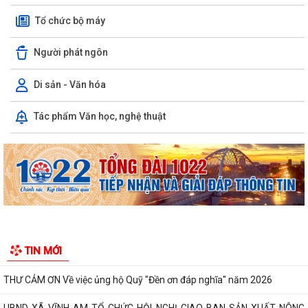
Tổ chức bộ máy
Người phát ngôn
Di sản - Văn hóa
XÃ VĨNH AM VÀ XÃ TÂN AN KÝ KẾT CHƯƠNG TRÌNH KẾT NGHĨA, HỢP
Tác phẩm Văn học, nghệ thuật
TÁC PHÁT TRIỂN TOÀN DIỆN!
UBND XÃ VĨNH AM PHỐI HỢP KIỂM TRA HỒ SƠ ĐỀ NGHỊ CẤP KINH PHÍ
HỖ TRỢ THEO NGHỊ QUYẾT SỐ...
UBND XÃ VĨNH AM TỔ CHỨC HỘI NGHỊ ĐÁNH GIÁ KẾT QUẢ THỰC HIỆN
NHIỆM VỤ THÁNG 7, TRIỂN KHAI NHIỆM VỤ...
CẢNH BÁO CÁC THỦ ĐOẠN LỪA ĐẢO TRÊN KHÔNG GIAN MẠNG –
NGƯỜI DÂN TUYỆT ĐỐI KHÔNG CHỦ QUAN!
ĐỊA CHỈ ĐỎ TRÊN QUÊ HƯƠNG VĨNH AM – NƠI THÀNH LẬP CHI BỘ
TIN MỚI
ĐẢNG CỘNG SẢN ĐẦU TIÊN CỦA HUYỆN VĨNH BẢO.