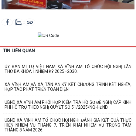
TIN LIÊN QUAN
ỦY BAN MTTQ VIỆT NAM XÃ VĨNH AM TỔ CHỨC HỘI NGHỊ LẦN
THỨ BA KHÓA I, NHIỆM KỲ 2025–2030.
XÃ VĨNH AM VÀ XÃ TÂN AN KÝ KẾT CHƯƠNG TRÌNH KẾT NGHĨA,
HỢP TÁC PHÁT TRIỂN TOÀN DIỆN!
UBND XÃ VĨNH AM PHỐI HỢP KIỂM TRA HỒ SƠ ĐỀ NGHỊ CẤP KINH
PHÍ HỖ TRỢ THEO NGHỊ QUYẾT SỐ 51/2025/NQ-HĐND.
UBND XÃ VĨNH AM TỔ CHỨC HỘI NGHỊ ĐÁNH GIÁ KẾT QUẢ THỰC
HIỆN NHIỆM VỤ THÁNG 7, TRIỂN KHAI NHIỆM VỤ TRỌNG TÂM
THÁNG 8 NĂM 2026.