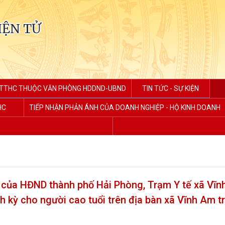
IỆN TỬ
TTHC THUỘC VĂN PHÒNG HDDND-UBND
TIN TỨC - SỰ KIỆN
HC
TIẾP NHẬN PHẢN ÁNH CỦA DOANH NGHIỆP - HỘ KINH DOANH
của HĐND thành phố Hải Phòng, Trạm Y tế xã Vĩn
 kỳ cho người cao tuổi trên địa bàn xã Vĩnh Am t