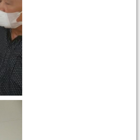
QUYẾT ĐỊNH Về việc công bố danh mục thủ tục
hành chính bị bãi bỏ thuộc phạm vi chức năng
của Sở...
CÂU LẠC BỘ DOANH NGHIỆP CỰU CHIẾN BINH -
CỰU QUÂN NHÂN KHU VỰC VĨNH BẢO PHỐI HỢP
VỚI HỘI CỰU CHIẾN...
TUỔI TRẺ VĨNH AM CHUNG TAY CHĂM SÓC
NGHĨA TRANG LIỆT SĨ – TIẾP NỐI TRUYỀN
THỐNG "UỐNG NƯỚC NHỚ...
XÃ VĨNH AM TỔ CHỨC THẮP NẾN TRI ÂN TẠI 4
NGHĨA TRANG LIỆT SĨ CỔ AM, VĨNH TIẾN, TAM
CƯỜNG VÀ LIÊN AM.
BỮA CƠM TRI ÂN" – BỮA CƠM CỦA LÒNG BIẾT
ƠN VÀ SỰ TIẾP NỐI TRUYỀN THỐNG 🇻🇳
TUỔI TRẺ XÃ VĨNH AM – TRI ÂN TỪ NHỮNG
CHUYẾN ĐI ĐẦY NGHĨA TÌNH 🇻🇳