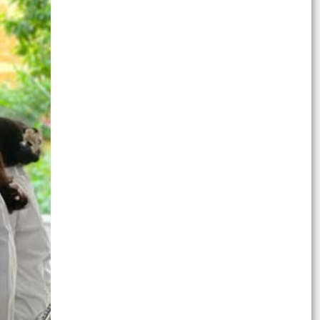
ĐẠI HỘI ĐẠI BIỂU HỘI CỰU GIÁO CHỨC XÃ VĨNH
AM LẦN THỨ NHẤT, NHIỆM KỲ 2025 – 2030
THÀNH CÔNG TỐT ĐẸP.
CHỦ ĐỘNG PHÒNG NGỪA – SẴN SÀNG ỨNG
PHÓ – GIẢM THIỂU THIỆT HẠI DO THIÊN TAI.
XÃ VĨNH AM BAN HÀNH CHƯƠNG TRÌNH HÀNH
ĐỘNG THỰC HIỆN CHỈ THỊ SỐ 16-CT/TU VỀ
PHÂN LOẠI CHẤT THẢI RẮN...
XÃ VĨNH AM THAM DỰ HỘI NGHỊ TOÀN QUỐC
NGHIÊN CỨU, HỌC TẬP, QUÁN TRIỆT VÀ TRIỂN
KHAI THỰC HIỆN NGHỊ...
CÂU CHUYỆN HOA LỬA – KÝ ỨC NGƯỜI LÍNH,
BÀI HỌC CHO THẾ HỆ HÔM NAY
Chiều ngày 27/7/2026, Đảng ủy xã Vĩnh Am tổ
chức Hội nghị giao ban Thường trực Đảng ủy
dưới sự chủ...