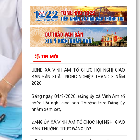
BAN THƯỜNG TRỰC ĐẢNG ỦY!
XÃ VĨNH AM ĐẨY MẠNH TUYÊN TRUYỀN THỰC
HIỆN NGHỊ QUYẾT SỐ 57-NQ/TW VÀ KẾ HOẠCH
HÀNH ĐỘNG 100 NGÀY VỀ...
UBND XÃ VĨNH AM THAM DỰ HỘI NGHỊ TRỰC
TUYẾN VỀ TRIỂN KHAI CÔNG TÁC ĐO ĐẠC, LẬP
TIN MỚI
BẢN ĐỒ ĐỊA CHÍNH VÀ...
ĐẢNG ỦY XÃ VĨNH AM TỔ CHỨC LỄ CHÀO CỜ
THÁNG 8 VÀ SINH HOẠT CHUYÊN ĐỀ "CHI BỘ
35"
ĐẢNG ỦY UBND XÃ VĨNH AM TỔ CHỨC LỄ CHÀO
CỜ, SINH HOẠT DƯỚI CỜ THÁNG 8 NĂM 2026.
QUYẾT ĐỊNH Về việc công bố thủ tục hành chính
nội bộ được sửa đổi, bổ sung thuộc phạm vi,
chức...