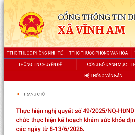
CỔNG THÔNG TIN Đ
XÃ VĨNH AM
TTHC THUỘC PHÒNG KINH TẾ
TTHC THUỘC PHÒNG VĂN HÓA
THÔNG TIN CHUYÊN ĐỀ
CÔNG BỐ DANH MỤC TT
HỆ THỐNG VĂN BẢN
TRANG CHỦ
Thực hiện nghị quyết số 49/2025/NQ-HĐND 
chức thực hiện kế hoạch khám sức khỏe định
các ngày từ 8-13/6/2026.