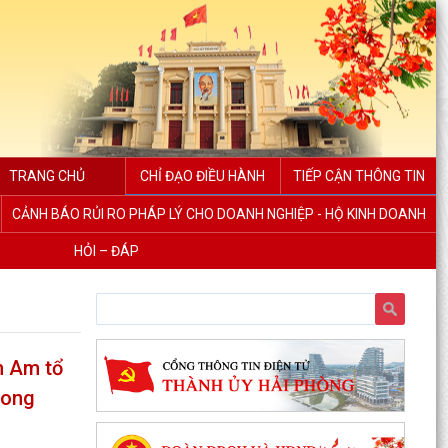
TRANG CHỦ
CHỈ ĐẠO ĐIỀU HÀNH
TIẾP CẬN THÔNG TIN
CẢNH BÁO RỦI RO PHÁP LÝ CHO DOANH NGHIỆP - HỘ KINH DOANH
HỎI – ĐÁP
UBND XÃ VĨNH AM PHỐI HỢP KIỂM TRA HỒ SƠ
ĐỀ NGHỊ CẤP KINH PHÍ HỖ TRỢ THEO NGHỊ
h Am tổ
QUYẾT SỐ...
rong
UBND XÃ VĨNH AM TỔ CHỨC HỘI NGHỊ ĐÁNH
GIÁ KẾT QUẢ THỰC HIỆN NHIỆM VỤ THÁNG 7,