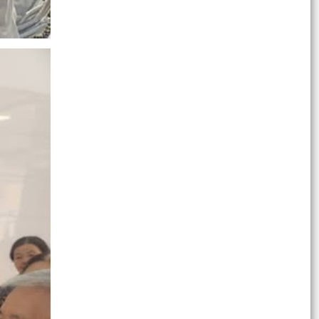
UBND xã Vĩnh Am triển khai Kế hoạch phòng,
chống suy dinh dưỡng và chăm sóc dinh dưỡng
1.000 ngày...
ĐẢNG ỦY XÃ VĨNH AM TỔ CHỨC KIỂM TRA MỘT
SỐ CÔNG TRÌNH XÂY DỰNG TRÊN ĐỊA BÀN XÃ.
QUYẾT ĐỊNH Về việc công bố danh mục thủ tục
hành chính ban hành mới, bị bãi bỏ lĩnh vực hội...
QUYẾT ĐỊNH Về việc công bố thủ tục hành chính
nội bộ ban hành mới lĩnh vực điện lực thuộc
phạm vi...
QUYẾT ĐỊNH Về việc công bố danh mục thủ tục
hành chính mới ban hành, bị bãi bỏ thuộc phạm
vi chức...
QUYẾT ĐỊNH Về việc công bố danh mục thủ tục
hành chính bị bãi bỏ lĩnh vực chăn nuôi và thú y...