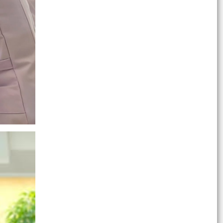
XÃ VĨNH AM THAM DỰ HỘI NGHỊ TẬP HUẤN
TRIỂN KHAI THỦ TỤC HÀNH CHÍNH CỦA ĐẢNG
TRÊN MÔI TRƯỜNG ĐIỆN...
XÃ VĨNH AM TỔ CHỨC LỄ CÔNG BỐ QUYẾT
ĐỊNH THÀNH LẬP ĐẢNG BỘ CÔNG AN XÃ VÀ
CÔNG BỐ CÔNG TÁC NHÂN SỰ!
HỘI CỰU CHIẾN BINH XÃ VĨNH AM TỔ CHỨC LỄ
KẾT NẠP HỘI VIÊN MỚI VÀ HỘI NGHỊ SƠ KẾT
CÔNG TÁC HỘI 6...
UBND XÃ VĨNH AM DỰ HỘI NGHỊ TRỰC TUYẾN
PHIÊN HỌP THƯỜNG KỲ UBND THÀNH PHỐ
THÁNG 7 NĂM 2026.
BAN TUYÊN GIÁO VÀ DÂN VẬN THÀNH ỦY HẢI
PHÒNG TỔ CHỨC HỘI NGHỊ BÁO CÁO VIÊN
THÀNH PHỐ THÁNG 7 NĂM...