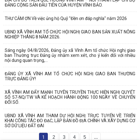
ĐẢNG CỘNG SẢN ĐẦU TIÊN CỦA HUYỆN VĨNH BẢO.
THƯ CẢM ƠN Về việc ủng hộ Quỹ "Đền ơn đáp nghĩa" năm 2026
UBND XÃ VĨNH AM TỔ CHỨC HỘI NGHỊ GIAO BAN SẢN XUẤT NÔNG
NGHIỆP THÁNG 8 NĂM 2026.
Sáng ngày 04/8/2026, Đảng ủy xã Vĩnh Am tổ chức Hội nghị giao
ban Thường trực Đảng ủy nhằm xem xét, cho ý kiến đối với nhiều
nội dung quan trọng,...
ĐẢNG ỦY XÃ VĨNH AM TỔ CHỨC HỘI NGHỊ GIAO BAN THƯỜNG
TRỰC ĐẢNG ỦY!
XÃ VĨNH AM ĐẨY MẠNH TUYÊN TRUYỀN THỰC HIỆN NGHỊ QUYẾT
SỐ 57-NQ/TW VÀ KẾ HOẠCH HÀNH ĐỘNG 100 NGÀY VỀ CHUYỂN
ĐỔI SỐ.
UBND XÃ VĨNH AM THAM DỰ HỘI NGHỊ TRỰC TUYẾN VỀ TRIỂN
KHAI CÔNG TÁC ĐO ĐẠC, LẬP BẢN ĐỒ ĐỊA CHÍNH VÀ XÂY DỰNG CƠ
SỞ DỮ LIỆU ĐẤT ĐAI
1
2
3
4
5
...