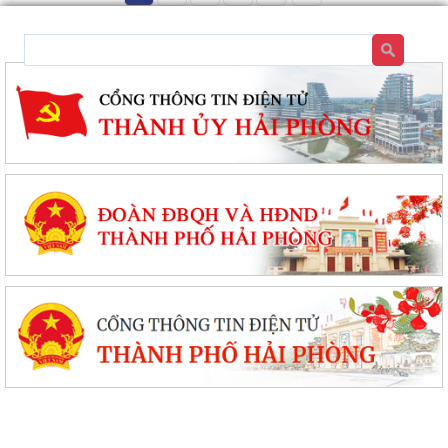
UBND XÃ VĨNH AM PHỐI HỢP KIỂM TRA HỒ SƠ ĐỀ NGHỊ CẤP KINH PHÍ
HỖ TRỢ THEO NGHỊ QUYẾT SỐ...
UBND XÃ VĨNH AM TỔ CHỨC HỘI NGHỊ ĐÁNH GIÁ KẾT QUẢ THỰC HIỆN