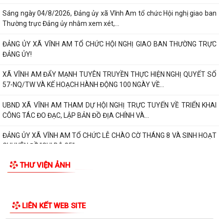
UBND XÃ VĨNH AM THAM DỰ HỘI NGHỊ TRỰC TUYẾN VỀ TRIỂN KHAI
TIN MỚI
CÔNG TÁC ĐO ĐẠC, LẬP BẢN ĐỒ ĐỊA CHÍNH VÀ...
ĐẢNG ỦY XÃ VĨNH AM TỔ CHỨC LỄ CHÀO CỜ THÁNG 8 VÀ SINH HOẠT
CHUYÊN ĐỀ "CHI BỘ 35"
ĐẢNG ỦY UBND XÃ VĨNH AM TỔ CHỨC LỄ CHÀO CỜ, SINH HOẠT DƯỚI
CỜ THÁNG 8 NĂM 2026.
QUYẾT ĐỊNH Về việc công bố thủ tục hành chính nội bộ được sửa đổi,
bổ sung thuộc phạm vi, chức...
QUYẾT ĐỊNH Về việc công bố danh mục thủ tục hành chính được sửa
đổi, bổ sung, bị bãi bỏ thuộc...
QUYẾT ĐỊNH Về việc công bố danh mục thủ tục hành chính ban hành
mới, được sửa đổi, bổ sung lĩnh...
QUYẾT ĐỊNH Về việc công bố Danh mục thủ tục hành chính được sửa
đổi, bổ sung thuộc phạm vi chức...