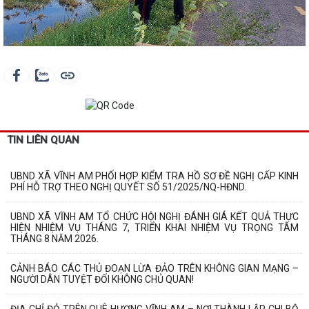
TIN LIÊN QUAN
UBND XÃ VĨNH AM PHỐI HỢP KIỂM TRA HỒ SƠ ĐỀ NGHỊ CẤP KINH
PHÍ HỖ TRỢ THEO NGHỊ QUYẾT SỐ 51/2025/NQ-HĐND.
UBND XÃ VĨNH AM TỔ CHỨC HỘI NGHỊ ĐÁNH GIÁ KẾT QUẢ THỰC
HIỆN NHIỆM VỤ THÁNG 7, TRIỂN KHAI NHIỆM VỤ TRỌNG TÂM
THÁNG 8 NĂM 2026.
CẢNH BÁO CÁC THỦ ĐOẠN LỪA ĐẢO TRÊN KHÔNG GIAN MẠNG –
NGƯỜI DÂN TUYỆT ĐỐI KHÔNG CHỦ QUAN!
ĐỊA CHỈ ĐỎ TRÊN QUÊ HƯƠNG VĨNH AM – NƠI THÀNH LẬP CHI BỘ