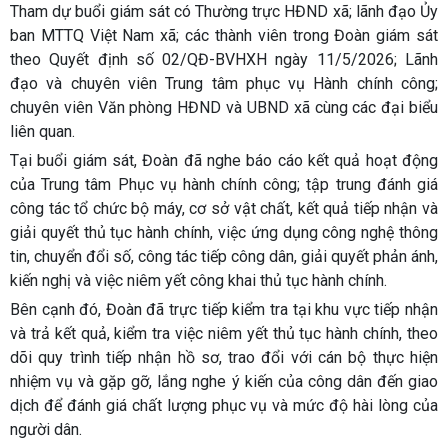
Tham dự buổi giám sát có Thường trực HĐND xã; lãnh đạo Ủy
ban MTTQ Việt Nam xã; các thành viên trong Đoàn giám sát
theo Quyết định số 02/QĐ-BVHXH ngày 11/5/2026; Lãnh
đạo và chuyên viên Trung tâm phục vụ Hành chính công;
chuyên viên Văn phòng HĐND và UBND xã cùng các đại biểu
liên quan.
Tại buổi giám sát, Đoàn đã nghe báo cáo kết quả hoạt động
của Trung tâm Phục vụ hành chính công; tập trung đánh giá
công tác tổ chức bộ máy, cơ sở vật chất, kết quả tiếp nhận và
giải quyết thủ tục hành chính, việc ứng dụng công nghệ thông
tin, chuyển đổi số, công tác tiếp công dân, giải quyết phản ánh,
kiến nghị và việc niêm yết công khai thủ tục hành chính.
Bên cạnh đó, Đoàn đã trực tiếp kiểm tra tại khu vực tiếp nhận
và trả kết quả, kiểm tra việc niêm yết thủ tục hành chính, theo
dõi quy trình tiếp nhận hồ sơ, trao đổi với cán bộ thực hiện
nhiệm vụ và gặp gỡ, lắng nghe ý kiến của công dân đến giao
dịch để đánh giá chất lượng phục vụ và mức độ hài lòng của
người dân.