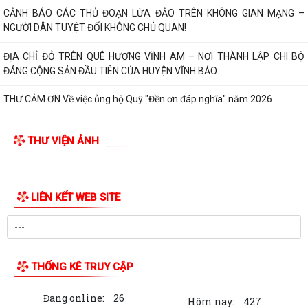
NGHIỆP THÁNG 8 NĂM 2026.
Sáng ngày 04/8/2026, Đảng ủy xã Vĩnh Am tổ chức Hội nghị giao ban
Thường trực Đảng ủy nhằm xem xét,...
ĐẢNG ỦY XÃ VĨNH AM TỔ CHỨC HỘI NGHỊ GIAO BAN THƯỜNG TRỰC
ĐẢNG ỦY!
XÃ VĨNH AM ĐẨY MẠNH TUYÊN TRUYỀN THỰC HIỆN NGHỊ QUYẾT SỐ
57-NQ/TW VÀ KẾ HOẠCH HÀNH ĐỘNG 100 NGÀY VỀ...
UBND XÃ VĨNH AM THAM DỰ HỘI NGHỊ TRỰC TUYẾN VỀ TRIỂN KHAI
CÔNG TÁC ĐO ĐẠC, LẬP BẢN ĐỒ ĐỊA CHÍNH VÀ...
ĐẢNG ỦY XÃ VĨNH AM TỔ CHỨC LỄ CHÀO CỜ THÁNG 8 VÀ SINH HOẠT
THƯ VIỆN ẢNH
CHUYÊN ĐỀ "CHI BỘ 35"
ĐẢNG ỦY UBND XÃ VĨNH AM TỔ CHỨC LỄ CHÀO CỜ, SINH HOẠT DƯỚI
CỜ THÁNG 8 NĂM 2026.
QUYẾT ĐỊNH Về việc công bố thủ tục hành chính nội bộ được sửa đổi,