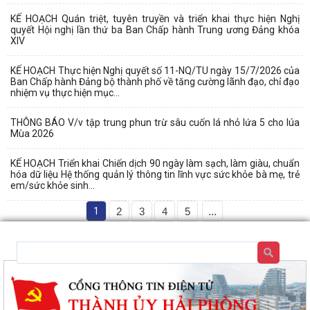
KẾ HOẠCH Quán triệt, tuyên truyền và triển khai thực hiện Nghị
quyết Hội nghị lần thứ ba Ban Chấp hành Trung ương Đảng khóa
XIV
KẾ HOẠCH Thực hiện Nghị quyết số 11-NQ/TU ngày 15/7/2026 của
Ban Chấp hành Đảng bộ thành phố về tăng cường lãnh đạo, chỉ đạo
nhiệm vụ thực hiện mục...
THÔNG BÁO V/v tập trung phun trừ sâu cuốn lá nhỏ lứa 5 cho lúa
Mùa 2026
KẾ HOẠCH Triển khai Chiến dịch 90 ngày làm sạch, làm giàu, chuẩn
hóa dữ liệu Hệ thống quản lý thông tin lĩnh vực sức khỏe bà mẹ, trẻ
em/sức khỏe sinh...
1
2
3
4
5
...