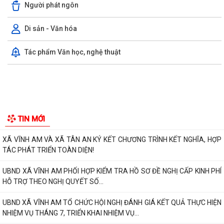
Người phát ngôn
Nghị quyết Số: 12/2026/NQ-HĐND, ngày 28 tháng 7 năm 2026 quy
định về lệ phí đăng ký kinh doanh...
Di sản - Văn hóa
XÃ VĨNH AM VÀ XÃ TÂN AN KÝ KẾT CHƯƠNG TRÌNH KẾT NGHĨA, HỢP
Tác phẩm Văn học, nghệ thuật
TÁC PHÁT TRIỂN TOÀN DIỆN!
UBND XÃ VĨNH AM PHỐI HỢP KIỂM TRA HỒ SƠ ĐỀ NGHỊ CẤP KINH PHÍ
HỖ TRỢ THEO NGHỊ QUYẾT SỐ...
UBND XÃ VĨNH AM TỔ CHỨC HỘI NGHỊ ĐÁNH GIÁ KẾT QUẢ THỰC HIỆN
NHIỆM VỤ THÁNG 7, TRIỂN KHAI NHIỆM VỤ...
CẢNH BÁO CÁC THỦ ĐOẠN LỪA ĐẢO TRÊN KHÔNG GIAN MẠNG –
NGƯỜI DÂN TUYỆT ĐỐI KHÔNG CHỦ QUAN!
ĐỊA CHỈ ĐỎ TRÊN QUÊ HƯƠNG VĨNH AM – NƠI THÀNH LẬP CHI BỘ
TIN MỚI
ĐẢNG CỘNG SẢN ĐẦU TIÊN CỦA HUYỆN VĨNH BẢO.
THƯ CẢM ƠN Về việc ủng hộ Quỹ "Đền ơn đáp nghĩa" năm 2026
UBND XÃ VĨNH AM TỔ CHỨC HỘI NGHỊ GIAO BAN SẢN XUẤT NÔNG