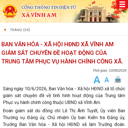
CỔNG THÔNG TIN ĐIỆN TỬ
XÃ VĨNH AM
TRANG CHỦ
BAN VĂN HÓA - XÃ HỘI HĐND XÃ VĨNH AM
GIÁM SÁT CHUYÊN ĐỀ HOẠT ĐỘNG CỦA
TRUNG TÂM PHỤC VỤ HÀNH CHÍNH CÔNG XÃ.
10/06/2026
Sáng ngày 10/6/2026, Ban Văn hóa - Xã hội HĐND xã tổ chức
giám sát chuyên đề về tình hình hoạt động của Trung tâm
Phục vụ hành chính công thuộc UBND xã Vĩnh Am.
Đoàn giám sát do đồng chí Lê Thị Ánh Tuyết, Ủy viên Ban
Thường vụ Đảng ủy, Chủ nhiệm Ủy ban Kiểm tra Đảng ủy,
Trưởng Ban Văn hóa - Xã hội HĐND xã làm Trưởng đoàn.