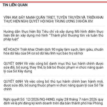
TIN LIÊN QUAN
VĨNH AM: ĐẨY MẠNH QUÁN TRIỆT, TUYÊN TRUYỀN VÀ TRIỂN KHAI
THỰC HIỆN NGHỊ QUYẾT HỘI NGHỊ TRUNG ƯƠNG 3 KHÓA XIV.
Hướng dẫn thực hiện Bộ Tiêu chí và xây dựng Mô hình điểm thực
hiện Đề án xây dựng mô hình “Thành phố thượng tôn và tuân thủ
pháp luật”
KẾ HOẠCH Triển khai Chiến dịch 90 ngày làm sạch, làm giàu, chuẩn
hóa dữ liệu của 04 cơ sở dữ liệu lĩnh vực bảo trợ xã hội
QUYẾT ĐỊNH Về việc công bố danh mục thủ tục hành chính được
sửa đổi, bổ sung, thay thế, bị bãi bỏ thuộc phạm vi chức năng quản
lý của Sở Xây dựng
QUYẾT ĐỊNH Về việc công bố thủ tục hành chính ban hành mới,
được sửa đổi, bổ sung thuộc phạm vi chức năng quản lý của Sở Tài
chính
Nghị quyết Số: 12/2026/NQ-HĐND, ngày 28 tháng 7 năm 2026 quy
định về lệ phí đăng ký kinh doanh trên địa bàn thành phố Hải Phòng.