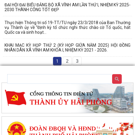
ĐẠI HỘI ĐẠI BIỂU ĐẢNG BỘ XÃ VĨNH AM LẦN THỨ I, NHIỆM KỲ 2025-
2030 THÀNH CÔNG TỐT ĐẸP
Thực hiện Thông tri số 19-TT/TU ngày 23/3/2018 của Ban Thường
vụ Thành ủy về “Định kỳ tổ chức nghi thức chào cờ Tổ quốc, hát
Quốc ca và sinh hoạt...
KHAI MẠC KỲ HỌP THỨ 2 (KỲ HỌP GIỮA NĂM 2025) HỘI ĐỒNG
NHÂN DÂN XÃ VĨNH AM KHÓA I, NHIỆM KỲ 2021 - 2026.
1
2
3