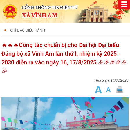
CỔNG THÔNG TIN ĐIỆN TỬ
XÃ VĨNH AM
CHỈ ĐẠO ĐIỀU HÀNH
🔥🔥🔥Công tác chuẩn bị cho Đại hội Đại biểu
Đảng bộ xã Vĩnh Am lần thứ I, nhiệm kỳ 2025 -
2030 diễn ra vào ngày 16, 17/8/2025.🎉🎉🎉🎉🎉
🎉
14/08/2025