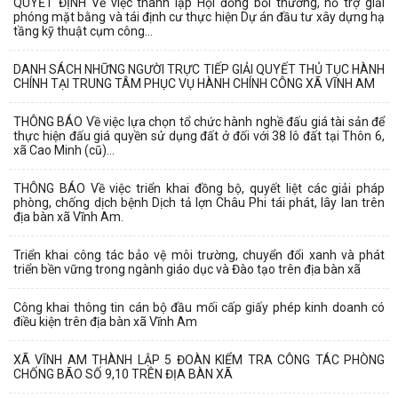
QUYẾT ĐỊNH Về việc thành lập Hội đồng bồi thường, hỗ trợ giải
phóng mặt bằng và tái định cư thực hiện Dự án đầu tư xây dựng hạ
tầng kỹ thuật cụm công...
DANH SÁCH NHỮNG NGƯỜI TRỰC TIẾP GIẢI QUYẾT THỦ TỤC HÀNH
CHÍNH TẠI TRUNG TÂM PHỤC VỤ HÀNH CHÍNH CÔNG XÃ VĨNH AM
THÔNG BÁO Về việc lựa chọn tổ chức hành nghề đấu giá tài sản để
thực hiện đấu giá quyền sử dụng đất ở đối với 38 lô đất tại Thôn 6,
xã Cao Minh (cũ)...
THÔNG BÁO Về việc triển khai đồng bộ, quyết liệt các giải pháp
phòng, chống dịch bệnh Dịch tả lợn Châu Phi tái phát, lây lan trên
địa bàn xã Vĩnh Am.
Triển khai công tác bảo vệ môi trường, chuyển đổi xanh và phát
triển bền vững trong ngành giáo dục và Đào tạo trên địa bàn xã
Công khai thông tin cán bộ đầu mối cấp giấy phép kinh doanh có
điều kiện trên địa bàn xã Vĩnh Am
XÃ VĨNH AM THÀNH LẬP 5 ĐOÀN KIỂM TRA CÔNG TÁC PHÒNG
CHỐNG BÃO SỐ 9,10 TRÊN ĐỊA BÀN XÃ