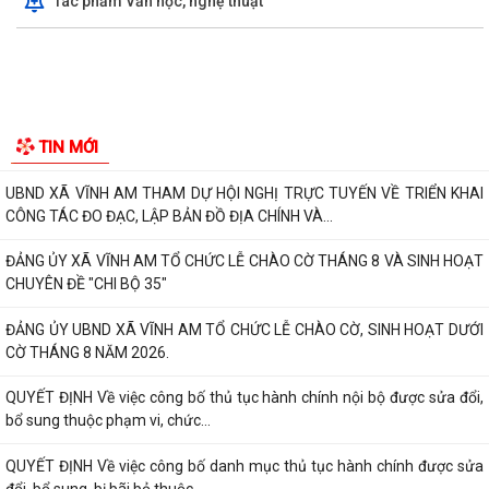
Tác phẩm Văn học, nghệ thuật
THƯ CẢM ƠN Về việc ủng hộ Quỹ "Đền ơn đáp nghĩa" năm 2026
UBND XÃ VĨNH AM TỔ CHỨC HỘI NGHỊ GIAO BAN SẢN XUẤT NÔNG
NGHIỆP THÁNG 8 NĂM 2026.
Sáng ngày 04/8/2026, Đảng ủy xã Vĩnh Am tổ chức Hội nghị giao ban
Thường trực Đảng ủy nhằm xem xét,...
ĐẢNG ỦY XÃ VĨNH AM TỔ CHỨC HỘI NGHỊ GIAO BAN THƯỜNG TRỰC
ĐẢNG ỦY!
XÃ VĨNH AM ĐẨY MẠNH TUYÊN TRUYỀN THỰC HIỆN NGHỊ QUYẾT SỐ
TIN MỚI
57-NQ/TW VÀ KẾ HOẠCH HÀNH ĐỘNG 100 NGÀY VỀ...
UBND XÃ VĨNH AM THAM DỰ HỘI NGHỊ TRỰC TUYẾN VỀ TRIỂN KHAI
CÔNG TÁC ĐO ĐẠC, LẬP BẢN ĐỒ ĐỊA CHÍNH VÀ...
ĐẢNG ỦY XÃ VĨNH AM TỔ CHỨC LỄ CHÀO CỜ THÁNG 8 VÀ SINH HOẠT
CHUYÊN ĐỀ "CHI BỘ 35"
ĐẢNG ỦY UBND XÃ VĨNH AM TỔ CHỨC LỄ CHÀO CỜ, SINH HOẠT DƯỚI
CỜ THÁNG 8 NĂM 2026.