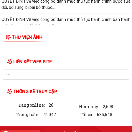
ĐẢNG ỦY UBND XÃ VĨNH AM TỔ CHỨC LỄ CHÀO CỜ, SINH HOẠT DƯỚI
CỜ THÁNG 8 NĂM 2026.
QUYẾT ĐỊNH Về việc công bố thủ tục hành chính nội bộ được sửa đổi,
bổ sung thuộc phạm vi, chức...
QUYẾT ĐỊNH Về việc công bố danh mục thủ tục hành chính được sửa
đổi, bổ sung, bị bãi bỏ thuộc...
QUYẾT ĐỊNH Về việc công bố danh mục thủ tục hành chính ban hành
mới, được sửa đổi, bổ sung lĩnh...
THƯ VIỆN ẢNH
QUYẾT ĐỊNH Về việc công bố Danh mục thủ tục hành chính được sửa
đổi, bổ sung thuộc phạm vi chức...
QUYẾT ĐỊNH tháng năm 2026 Về việc công bố thủ tục hành chính nội
bộ mới ban hành thuộc...
QUYẾT ĐỊNH Về việc công bố danh mục thủ tục hành chính ban hành
mới lĩnh vực điện lực thuộc phạm...
BAN TUYÊN GIÁO VÀ DÂN VẬN THÀNH ỦY HẢI PHÒNG TỔ CHỨC HỘI