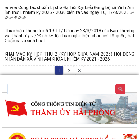
🔥🔥🔥Công tác chuẩn bị cho Đại hội Đại biểu Đảng bộ xã Vĩnh Am
lần thứ I, nhiệm kỳ 2025 - 2030 diễn ra vào ngày 16, 17/8/2025.🎉
🎉🎉🎉🎉🎉
Thực hiện Thông tri số 19-TT/TU ngày 23/3/2018 của Ban Thường
vụ Thành ủy về “Định kỳ tổ chức nghi thức chào cờ Tổ quốc, hát
Quốc ca và sinh hoạt...
KHAI MẠC KỲ HỌP THỨ 2 (KỲ HỌP GIỮA NĂM 2025) HỘI ĐỒNG
NHÂN DÂN XÃ VĨNH AM KHÓA I, NHIỆM KỲ 2021 - 2026.
1
2
3