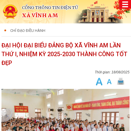
CỔNG THÔNG TIN ĐIỆN TỬ
XÃ VĨNH AM
CHỈ ĐẠO ĐIỀU HÀNH
ĐẠI HỘI ĐẠI BIỂU ĐẢNG BỘ XÃ VĨNH AM LẦN
THỨ I, NHIỆM KỲ 2025-2030 THÀNH CÔNG TỐT
ĐẸP
18/08/2025