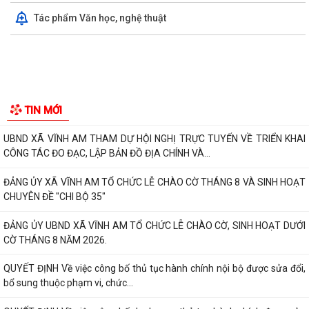
Tác phẩm Văn học, nghệ thuật
THƯ CẢM ƠN Về việc ủng hộ Quỹ "Đền ơn đáp nghĩa" năm 2026
UBND XÃ VĨNH AM TỔ CHỨC HỘI NGHỊ GIAO BAN SẢN XUẤT NÔNG
NGHIỆP THÁNG 8 NĂM 2026.
Sáng ngày 04/8/2026, Đảng ủy xã Vĩnh Am tổ chức Hội nghị giao ban
Thường trực Đảng ủy nhằm xem xét,...
ĐẢNG ỦY XÃ VĨNH AM TỔ CHỨC HỘI NGHỊ GIAO BAN THƯỜNG TRỰC
ĐẢNG ỦY!
XÃ VĨNH AM ĐẨY MẠNH TUYÊN TRUYỀN THỰC HIỆN NGHỊ QUYẾT SỐ
TIN MỚI
57-NQ/TW VÀ KẾ HOẠCH HÀNH ĐỘNG 100 NGÀY VỀ...
UBND XÃ VĨNH AM THAM DỰ HỘI NGHỊ TRỰC TUYẾN VỀ TRIỂN KHAI
CÔNG TÁC ĐO ĐẠC, LẬP BẢN ĐỒ ĐỊA CHÍNH VÀ...
ĐẢNG ỦY XÃ VĨNH AM TỔ CHỨC LỄ CHÀO CỜ THÁNG 8 VÀ SINH HOẠT
CHUYÊN ĐỀ "CHI BỘ 35"