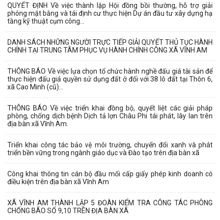
QUYẾT ĐỊNH Về việc thành lập Hội đồng bồi thường, hỗ trợ giải
phóng mặt bằng và tái định cư thực hiện Dự án đầu tư xây dựng hạ
tầng kỹ thuật cụm công...
DANH SÁCH NHỮNG NGƯỜI TRỰC TIẾP GIẢI QUYẾT THỦ TỤC HÀNH
CHÍNH TẠI TRUNG TÂM PHỤC VỤ HÀNH CHÍNH CÔNG XÃ VĨNH AM
THÔNG BÁO Về việc lựa chọn tổ chức hành nghề đấu giá tài sản để
thực hiện đấu giá quyền sử dụng đất ở đối với 38 lô đất tại Thôn 6,
xã Cao Minh (cũ)...
THÔNG BÁO Về việc triển khai đồng bộ, quyết liệt các giải pháp
phòng, chống dịch bệnh Dịch tả lợn Châu Phi tái phát, lây lan trên
địa bàn xã Vĩnh Am.
Triển khai công tác bảo vệ môi trường, chuyển đổi xanh và phát
triển bền vững trong ngành giáo dục và Đào tạo trên địa bàn xã
Công khai thông tin cán bộ đầu mối cấp giấy phép kinh doanh có
điều kiện trên địa bàn xã Vĩnh Am
XÃ VĨNH AM THÀNH LẬP 5 ĐOÀN KIỂM TRA CÔNG TÁC PHÒNG
CHỐNG BÃO SỐ 9,10 TRÊN ĐỊA BÀN XÃ