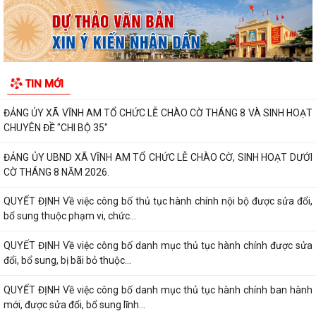
XÃ VĨNH AM ĐẨY MẠNH TUYÊN TRUYỀN THỰC HIỆN NGHỊ QUYẾT SỐ
57-NQ/TW VÀ KẾ HOẠCH HÀNH ĐỘNG 100 NGÀY VỀ...
UBND XÃ VĨNH AM THAM DỰ HỘI NGHỊ TRỰC TUYẾN VỀ TRIỂN KHAI
TIN MỚI
CÔNG TÁC ĐO ĐẠC, LẬP BẢN ĐỒ ĐỊA CHÍNH VÀ...
ĐẢNG ỦY XÃ VĨNH AM TỔ CHỨC LỄ CHÀO CỜ THÁNG 8 VÀ SINH HOẠT
CHUYÊN ĐỀ "CHI BỘ 35"
ĐẢNG ỦY UBND XÃ VĨNH AM TỔ CHỨC LỄ CHÀO CỜ, SINH HOẠT DƯỚI
CỜ THÁNG 8 NĂM 2026.
QUYẾT ĐỊNH Về việc công bố thủ tục hành chính nội bộ được sửa đổi,
bổ sung thuộc phạm vi, chức...
QUYẾT ĐỊNH Về việc công bố danh mục thủ tục hành chính được sửa
đổi, bổ sung, bị bãi bỏ thuộc...
QUYẾT ĐỊNH Về việc công bố danh mục thủ tục hành chính ban hành
mới, được sửa đổi, bổ sung lĩnh...