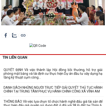
TIN LIÊN QUAN
QUYẾT ĐỊNH Về việc thành lập Hội đồng bồi thường, hỗ trợ giải
phóng mặt bằng và tái định cư thực hiện Dự án đầu tư xây dựng hạ
tầng kỹ thuật cụm công...
DANH SÁCH NHỮNG NGƯỜI TRỰC TIẾP GIẢI QUYẾT THỦ TỤC HÀNH
CHÍNH TẠI TRUNG TÂM PHỤC VỤ HÀNH CHÍNH CÔNG XÃ VĨNH AM
THÔNG BÁO Về việc lựa chọn tổ chức hành nghề đấu giá tài sản để
thực hiện đấu giá quyền sử dụng đất ở đối với 38 lô đất tại Thôn 6,