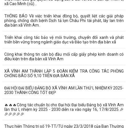
xã Cao Minh (cũ)...
THÔNG BÁO Về việc triển khai đồng bộ, quyết liệt các giải pháp
phòng, chống dịch bệnh Dịch tả lợn Châu Phi tái phát, lây lan trên
địa bàn xã Vĩnh Am.
Triển khai công tác bảo vệ môi trường, chuyển đổi xanh và phát
triển bền vững trong ngành giáo dục và Đào tạo trên địa bàn xã
Công khai thông tin cán bộ đầu mối cấp giấy phép kinh doanh có
điều kiện trên địa bàn xã Vĩnh Am
XÃ VĨNH AM THÀNH LẬP 5 ĐOÀN KIỂM TRA CÔNG TÁC PHÒNG
CHỐNG BÃO SỐ 9,10 TRÊN ĐỊA BÀN XÃ
ĐẠI HỘI ĐẠI BIỂU ĐẢNG BỘ XÃ VĨNH AM LẦN THỨ I, NHIỆM KỲ 2025-
2030 THÀNH CÔNG TỐT ĐẸP
🔥🔥🔥Công tác chuẩn bị cho Đại hội Đại biểu Đảng bộ xã Vĩnh Am
lần thứ I, nhiệm kỳ 2025 - 2030 diễn ra vào ngày 16, 17/8/2025.🎉
🎉🎉🎉🎉🎉
Thực hiện Thông tri số 19-TT/TU ngày 23/3/2018 của Ban Thường