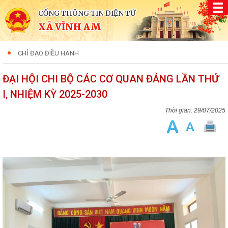
CỔNG THÔNG TIN ĐIỆN TỬ
XÃ VĨNH AM
CHỈ ĐẠO ĐIỀU HÀNH
ĐẠI HỘI CHI BỘ CÁC CƠ QUAN ĐẢNG LẦN THỨ
I, NHIỆM KỲ 2025-2030
29/07/2025