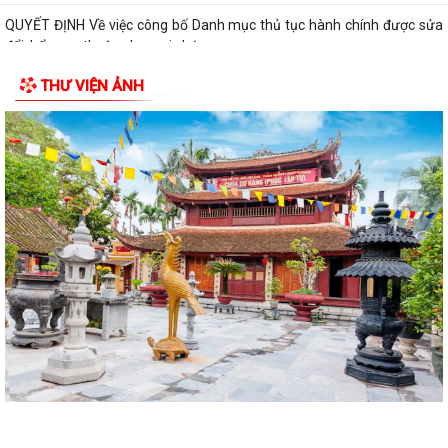
QUYẾT ĐỊNH Về việc công bố Danh mục thủ tục hành chính được sửa
đổi, bổ sung thuộc phạm vi chức...
THƯ VIỆN ẢNH
QUYẾT ĐỊNH tháng năm 2026 Về việc công bố thủ tục hành chính nội
bộ mới ban hành thuộc...
QUYẾT ĐỊNH Về việc công bố danh mục thủ tục hành chính ban hành
mới lĩnh vực điện lực thuộc phạm...
BAN TUYÊN GIÁO VÀ DÂN VẬN THÀNH ỦY HẢI PHÒNG TỔ CHỨC HỘI
NGHỊ BÁO CÁO VIÊN THÀNH PHỐ THÁNG 7 NĂM...
XÃ VĨNH AM THAM DỰ HỘI NGHỊ TẬP HUẤN TRIỂN KHAI THỦ TỤC
HÀNH CHÍNH CỦA ĐẢNG TRÊN MÔI TRƯỜNG ĐIỆN...
XÃ VĨNH AM TỔ CHỨC LỄ CÔNG BỐ QUYẾT ĐỊNH THÀNH LẬP ĐẢNG
BỘ CÔNG AN XÃ VÀ CÔNG BỐ CÔNG TÁC NHÂN SỰ!
HỘI CỰU CHIẾN BINH XÃ VĨNH AM TỔ CHỨC LỄ KẾT NẠP HỘI VIÊN MỚI
VÀ HỘI NGHỊ SƠ KẾT CÔNG TÁC HỘI 6...