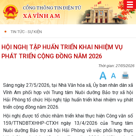
CỔNG THÔNG TIN ĐIỆN TỬ
XÃ VĨNH AM
TIN TỨC - SỰ KIỆN
HỘI NGHỊ TẬP HUẤN TRIỂN KHAI NHIỆM VỤ
PHÁT TRIỂN CỘNG ĐỒNG NĂM 2026
27/05/2026
Sáng ngày 27/5/2026, tại Nhà Văn hóa xã, Ủy ban nhân dân xã
Vĩnh Am phối hợp với Trung tâm Nuôi dưỡng Bảo trợ xã hội
Hải Phòng tổ chức Hội nghị tập huấn triển khai nhiệm vụ phát
triển cộng đồng năm 2026.
Hội nghị được tổ chức nhằm triển khai thực hiện Công văn số
159/TTNDBTXHHP-CTXH ngày 13/4/2026 của Trung tâm
Nuôi dưỡng Bảo trợ xã hội Hải Phòng về việc phối hợp thực