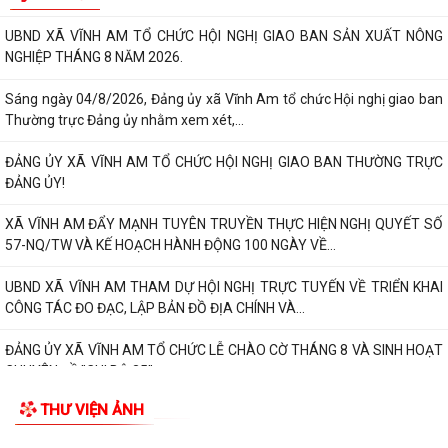
XÃ VĨNH AM ĐẨY MẠNH TUYÊN TRUYỀN THỰC HIỆN NGHỊ QUYẾT SỐ
57-NQ/TW VÀ KẾ HOẠCH HÀNH ĐỘNG 100 NGÀY VỀ...
UBND XÃ VĨNH AM THAM DỰ HỘI NGHỊ TRỰC TUYẾN VỀ TRIỂN KHAI
TIN MỚI
CÔNG TÁC ĐO ĐẠC, LẬP BẢN ĐỒ ĐỊA CHÍNH VÀ...
ĐẢNG ỦY XÃ VĨNH AM TỔ CHỨC LỄ CHÀO CỜ THÁNG 8 VÀ SINH HOẠT
CHUYÊN ĐỀ "CHI BỘ 35"
ĐẢNG ỦY UBND XÃ VĨNH AM TỔ CHỨC LỄ CHÀO CỜ, SINH HOẠT DƯỚI
CỜ THÁNG 8 NĂM 2026.
QUYẾT ĐỊNH Về việc công bố thủ tục hành chính nội bộ được sửa đổi,
bổ sung thuộc phạm vi, chức...
QUYẾT ĐỊNH Về việc công bố danh mục thủ tục hành chính được sửa
đổi, bổ sung, bị bãi bỏ thuộc...
QUYẾT ĐỊNH Về việc công bố danh mục thủ tục hành chính ban hành
mới, được sửa đổi, bổ sung lĩnh...