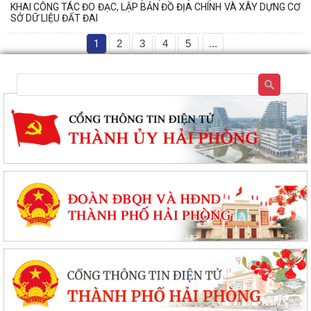
KHAI CÔNG TÁC ĐO ĐẠC, LẬP BẢN ĐỒ ĐỊA CHÍNH VÀ XÂY DỰNG CƠ
SỞ DỮ LIỆU ĐẤT ĐAI
1
2
3
4
5
...