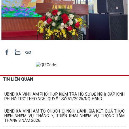
TIN LIÊN QUAN
UBND XÃ VĨNH AM PHỐI HỢP KIỂM TRA HỒ SƠ ĐỀ NGHỊ CẤP KINH
PHÍ HỖ TRỢ THEO NGHỊ QUYẾT SỐ 51/2025/NQ-HĐND.
UBND XÃ VĨNH AM TỔ CHỨC HỘI NGHỊ ĐÁNH GIÁ KẾT QUẢ THỰC
HIỆN NHIỆM VỤ THÁNG 7, TRIỂN KHAI NHIỆM VỤ TRỌNG TÂM
THÁNG 8 NĂM 2026.