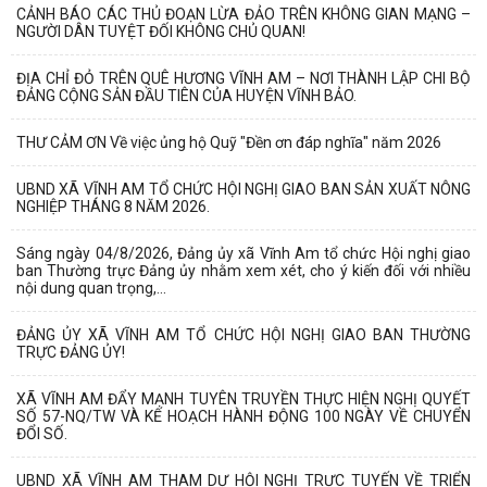
CẢNH BÁO CÁC THỦ ĐOẠN LỪA ĐẢO TRÊN KHÔNG GIAN MẠNG –
NGƯỜI DÂN TUYỆT ĐỐI KHÔNG CHỦ QUAN!
ĐỊA CHỈ ĐỎ TRÊN QUÊ HƯƠNG VĨNH AM – NƠI THÀNH LẬP CHI BỘ
ĐẢNG CỘNG SẢN ĐẦU TIÊN CỦA HUYỆN VĨNH BẢO.
THƯ CẢM ƠN Về việc ủng hộ Quỹ "Đền ơn đáp nghĩa" năm 2026
UBND XÃ VĨNH AM TỔ CHỨC HỘI NGHỊ GIAO BAN SẢN XUẤT NÔNG
NGHIỆP THÁNG 8 NĂM 2026.
Sáng ngày 04/8/2026, Đảng ủy xã Vĩnh Am tổ chức Hội nghị giao
ban Thường trực Đảng ủy nhằm xem xét, cho ý kiến đối với nhiều
nội dung quan trọng,...
ĐẢNG ỦY XÃ VĨNH AM TỔ CHỨC HỘI NGHỊ GIAO BAN THƯỜNG
TRỰC ĐẢNG ỦY!
XÃ VĨNH AM ĐẨY MẠNH TUYÊN TRUYỀN THỰC HIỆN NGHỊ QUYẾT
SỐ 57-NQ/TW VÀ KẾ HOẠCH HÀNH ĐỘNG 100 NGÀY VỀ CHUYỂN
ĐỔI SỐ.
UBND XÃ VĨNH AM THAM DỰ HỘI NGHỊ TRỰC TUYẾN VỀ TRIỂN