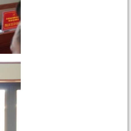
Chiều ngày 27/7/2026, Đảng ủy xã Vĩnh Am tổ
chức Hội nghị giao ban Thường trực Đảng ủy
dưới sự chủ...
UBND xã Vĩnh Am triển khai Kế hoạch phòng,
chống suy dinh dưỡng và chăm sóc dinh dưỡng
1.000 ngày...
ĐẢNG ỦY XÃ VĨNH AM TỔ CHỨC KIỂM TRA MỘT
SỐ CÔNG TRÌNH XÂY DỰNG TRÊN ĐỊA BÀN XÃ.
QUYẾT ĐỊNH Về việc công bố danh mục thủ tục
hành chính ban hành mới, bị bãi bỏ lĩnh vực hội...
QUYẾT ĐỊNH Về việc công bố thủ tục hành chính
nội bộ ban hành mới lĩnh vực điện lực thuộc
phạm vi...
QUYẾT ĐỊNH Về việc công bố danh mục thủ tục
hành chính mới ban hành, bị bãi bỏ thuộc phạm
vi chức...