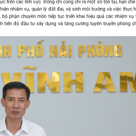
ực trên các lĩnh vực. Đồng chí cũng chỉ ra một số tồn tại, hạn ch
c hiện nhiệm vụ, quản lý đất đai, vệ sinh môi trường và việc thực 
, bộ phận chuyên môn tiếp tục triển khai hiệu quả các nhiệm vụ
nhanh tiến độ đầu tư xây dựng và tăng cường tuyên truyền phòng 