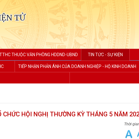
IỆN TỬ
TTHC THUỘC VĂN PHÒNG HDDND-UBND
TIN TỨC - SỰ KIỆN
HC
TIẾP NHẬN PHẢN ÁNH CỦA DOANH NGHIỆP - HỘ KINH DOANH
 CHỨC HỘI NGHỊ THƯỜNG KỲ THÁNG 5 NĂM 202