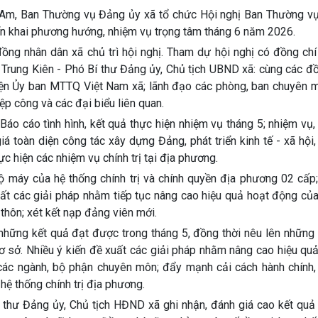
 Am, Ban Thường vụ Đảng ủy xã tổ chức Hội nghị Ban Thường v
iển khai phương hướng, nhiệm vụ trọng tâm tháng 6 năm 2026.
đồng nhân dân xã chủ trì hội nghị. Tham dự hội nghị có đồng ch
Trung Kiên - Phó Bí thư Đảng ủy, Chủ tịch UBND xã: cùng các đồ
ện Ủy ban MTTQ Việt Nam xã; lãnh đạo các phòng, ban chuyên m
p công và các đại biểu liên quan.
 Báo cáo tình hình, kết quả thực hiện nhiệm vụ tháng 5; nhiệm vụ,
á toàn diện công tác xây dựng Đảng, phát triển kinh tế - xã hộ
c hiện các nhiệm vụ chính trị tại địa phương.
 máy của hệ thống chính trị và chính quyền địa phương 02 cấp;
xuất các giải pháp nhằm tiếp tục nâng cao hiệu quả hoạt động củ
 thôn; xét kết nạp đảng viên mới.
õ những kết quả đạt được trong tháng 5, đồng thời nêu lên những
i cơ sở. Nhiều ý kiến đề xuất các giải pháp nhằm nâng cao hiệu qu
 các ngành, bộ phận chuyên môn; đẩy mạnh cải cách hành chính,
ệ thống chính trị địa phương.
í thư Đảng ủy, Chủ tịch HĐND xã ghi nhận, đánh giá cao kết quả