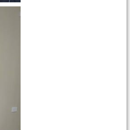
BAN TUYÊN GIÁO VÀ DÂN VẬN THÀNH ỦY HẢI
PHÒNG TỔ CHỨC HỘI NGHỊ BÁO CÁO VIÊN
THÀNH PHỐ THÁNG 7 NĂM...
ĐẠI HỘI ĐẠI BIỂU HỘI CỰU GIÁO CHỨC XÃ VĨNH
AM LẦN THỨ NHẤT, NHIỆM KỲ 2025 – 2030
THÀNH CÔNG TỐT ĐẸP.
CHỦ ĐỘNG PHÒNG NGỪA – SẴN SÀNG ỨNG
PHÓ – GIẢM THIỂU THIỆT HẠI DO THIÊN TAI.
XÃ VĨNH AM BAN HÀNH CHƯƠNG TRÌNH HÀNH
ĐỘNG THỰC HIỆN CHỈ THỊ SỐ 16-CT/TU VỀ
PHÂN LOẠI CHẤT THẢI RẮN...
XÃ VĨNH AM THAM DỰ HỘI NGHỊ TOÀN QUỐC
NGHIÊN CỨU, HỌC TẬP, QUÁN TRIỆT VÀ TRIỂN
KHAI THỰC HIỆN NGHỊ...
CÂU CHUYỆN HOA LỬA – KÝ ỨC NGƯỜI LÍNH,
BÀI HỌC CHO THẾ HỆ HÔM NAY