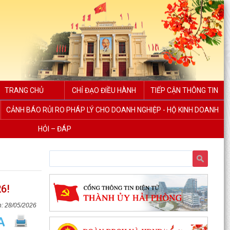
TRANG CHỦ
CHỈ ĐẠO ĐIỀU HÀNH
TIẾP CẬN THÔNG TIN
CẢNH BÁO RỦI RO PHÁP LÝ CHO DOANH NGHIỆP - HỘ KINH DOANH
HỎI – ĐÁP
XÃ VĨNH AM VÀ XÃ TÂN AN KÝ KẾT CHƯƠNG
TRÌNH KẾT NGHĨA, HỢP TÁC PHÁT TRIỂN TOÀN
6!
DIỆN!
28/05/2026
UBND XÃ VĨNH AM PHỐI HỢP KIỂM TRA HỒ SƠ
ĐỀ NGHỊ CẤP KINH PHÍ HỖ TRỢ THEO NGHỊ