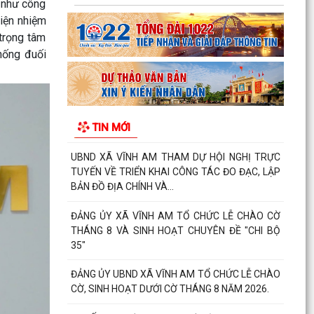
ế như công
chức Hội nghị giao ban Thường trực Đảng ủy
hiện nhiệm
nhằm xem xét,...
 trọng tâm
chống đuối
ĐẢNG ỦY XÃ VĨNH AM TỔ CHỨC HỘI NGHỊ GIAO
BAN THƯỜNG TRỰC ĐẢNG ỦY!
XÃ VĨNH AM ĐẨY MẠNH TUYÊN TRUYỀN THỰC
HIỆN NGHỊ QUYẾT SỐ 57-NQ/TW VÀ KẾ HOẠCH
TIN MỚI
HÀNH ĐỘNG 100 NGÀY VỀ...
UBND XÃ VĨNH AM THAM DỰ HỘI NGHỊ TRỰC
TUYẾN VỀ TRIỂN KHAI CÔNG TÁC ĐO ĐẠC, LẬP
BẢN ĐỒ ĐỊA CHÍNH VÀ...
ĐẢNG ỦY XÃ VĨNH AM TỔ CHỨC LỄ CHÀO CỜ
THÁNG 8 VÀ SINH HOẠT CHUYÊN ĐỀ "CHI BỘ
35"
ĐẢNG ỦY UBND XÃ VĨNH AM TỔ CHỨC LỄ CHÀO
CỜ, SINH HOẠT DƯỚI CỜ THÁNG 8 NĂM 2026.