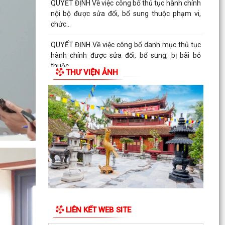
QUYẾT ĐỊNH Về việc công bố thủ tục hành chính
nội bộ được sửa đổi, bổ sung thuộc phạm vi,
chức...
QUYẾT ĐỊNH Về việc công bố danh mục thủ tục
hành chính được sửa đổi, bổ sung, bị bãi bỏ
thuộc...
THƯ VIỆN ẢNH
QUYẾT ĐỊNH Về việc công bố danh mục thủ tục
hành chính ban hành mới, được sửa đổi, bổ
sung lĩnh...
QUYẾT ĐỊNH Về việc công bố Danh mục thủ tục
hành chính được sửa đổi, bổ sung thuộc phạm
vi chức...
QUYẾT ĐỊNH tháng năm 2026 Về việc công bố
thủ tục hành chính nội bộ mới ban hành thuộc...
QUYẾT ĐỊNH Về việc công bố danh mục thủ tục
LIÊN KẾT WEB SITE
hành chính ban hành mới lĩnh vực điện lực thuộc
phạm...