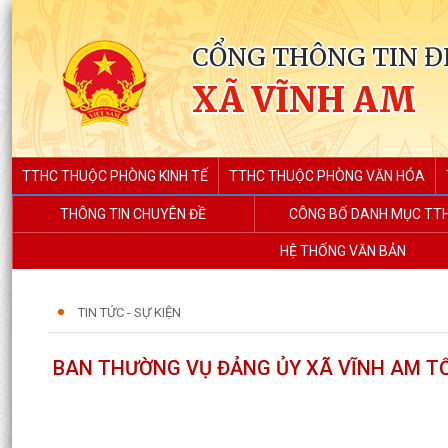
CỔNG THÔNG TIN Đ
XÃ VĨNH AM
TTHC THUỘC PHÒNG KINH TẾ
TTHC THUỘC PHÒNG VĂN HÓA
THÔNG TIN CHUYÊN ĐỀ
CÔNG BỐ DANH MỤC TT
HỆ THỐNG VĂN BẢN
TIN TỨC - SỰ KIỆN
BAN THƯỜNG VỤ ĐẢNG ỦY XÃ VĨNH AM TỔ