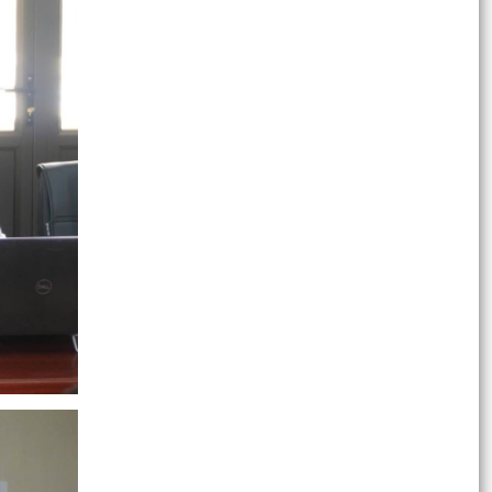
QUYẾT ĐỊNH Về việc công bố danh mục thủ tục
hành chính bị bãi bỏ lĩnh vực chăn nuôi và thú y...
QUYẾT ĐỊNH Về việc công bố danh mục thủ tục
hành chính bị bãi bỏ thuộc phạm vi chức năng
của Sở...
CÂU LẠC BỘ DOANH NGHIỆP CỰU CHIẾN BINH -
CỰU QUÂN NHÂN KHU VỰC VĨNH BẢO PHỐI HỢP
VỚI HỘI CỰU CHIẾN...
TUỔI TRẺ VĨNH AM CHUNG TAY CHĂM SÓC
NGHĨA TRANG LIỆT SĨ – TIẾP NỐI TRUYỀN
THỐNG "UỐNG NƯỚC NHỚ...
XÃ VĨNH AM TỔ CHỨC THẮP NẾN TRI ÂN TẠI 4
NGHĨA TRANG LIỆT SĨ CỔ AM, VĨNH TIẾN, TAM
CƯỜNG VÀ LIÊN AM.
BỮA CƠM TRI ÂN" – BỮA CƠM CỦA LÒNG BIẾT