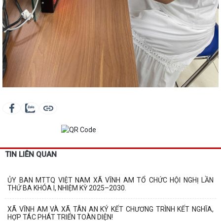
TIN LIÊN QUAN
ỦY BAN MTTQ VIỆT NAM XÃ VĨNH AM TỔ CHỨC HỘI NGHỊ LẦN
THỨ BA KHÓA I, NHIỆM KỲ 2025–2030.
XÃ VĨNH AM VÀ XÃ TÂN AN KÝ KẾT CHƯƠNG TRÌNH KẾT NGHĨA,
HỢP TÁC PHÁT TRIỂN TOÀN DIỆN!