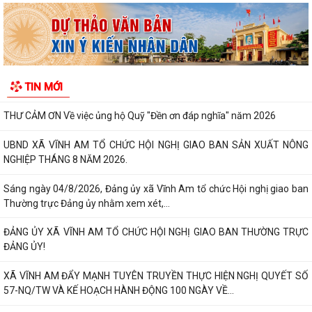
THƯ CẢM ƠN Về việc ủng hộ Quỹ "Đền ơn đáp nghĩa" năm 2026
UBND XÃ VĨNH AM TỔ CHỨC HỘI NGHỊ GIAO BAN SẢN XUẤT NÔNG
NGHIỆP THÁNG 8 NĂM 2026.
TIN MỚI
Sáng ngày 04/8/2026, Đảng ủy xã Vĩnh Am tổ chức Hội nghị giao ban
Thường trực Đảng ủy nhằm xem xét,...
ĐẢNG ỦY XÃ VĨNH AM TỔ CHỨC HỘI NGHỊ GIAO BAN THƯỜNG TRỰC
ĐẢNG ỦY!
XÃ VĨNH AM ĐẨY MẠNH TUYÊN TRUYỀN THỰC HIỆN NGHỊ QUYẾT SỐ
57-NQ/TW VÀ KẾ HOẠCH HÀNH ĐỘNG 100 NGÀY VỀ...
UBND XÃ VĨNH AM THAM DỰ HỘI NGHỊ TRỰC TUYẾN VỀ TRIỂN KHAI
CÔNG TÁC ĐO ĐẠC, LẬP BẢN ĐỒ ĐỊA CHÍNH VÀ...
ĐẢNG ỦY XÃ VĨNH AM TỔ CHỨC LỄ CHÀO CỜ THÁNG 8 VÀ SINH HOẠT
CHUYÊN ĐỀ "CHI BỘ 35"