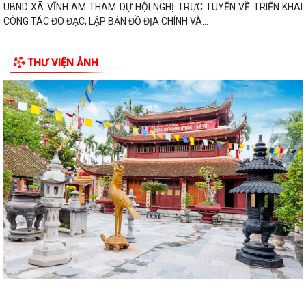
ĐẢNG ỦY UBND XÃ VĨNH AM TỔ CHỨC LỄ CHÀO CỜ, SINH HOẠT DƯỚI
CỜ THÁNG 8 NĂM 2026.
QUYẾT ĐỊNH Về việc công bố thủ tục hành chính nội bộ được sửa đổi,
bổ sung thuộc phạm vi, chức...
THƯ VIỆN ẢNH
QUYẾT ĐỊNH Về việc công bố danh mục thủ tục hành chính được sửa
đổi, bổ sung, bị bãi bỏ thuộc...
QUYẾT ĐỊNH Về việc công bố danh mục thủ tục hành chính ban hành
mới, được sửa đổi, bổ sung lĩnh...
QUYẾT ĐỊNH Về việc công bố Danh mục thủ tục hành chính được sửa
đổi, bổ sung thuộc phạm vi chức...
QUYẾT ĐỊNH tháng năm 2026 Về việc công bố thủ tục hành chính nội
bộ mới ban hành thuộc...
QUYẾT ĐỊNH Về việc công bố danh mục thủ tục hành chính ban hành
mới lĩnh vực điện lực thuộc phạm...
BAN TUYÊN GIÁO VÀ DÂN VẬN THÀNH ỦY HẢI PHÒNG TỔ CHỨC HỘI