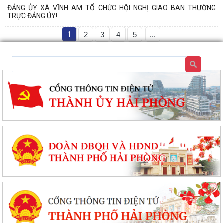
ĐẢNG ỦY XÃ VĨNH AM TỔ CHỨC HỘI NGHỊ GIAO BAN THƯỜNG
TRỰC ĐẢNG ỦY!
1
2
3
4
5
...