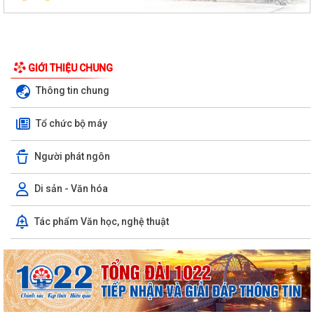
GIỚI THIỆU CHUNG
Thông tin chung
XÃ VĨNH AM VÀ XÃ TÂN AN KÝ KẾT CHƯƠNG TRÌNH KẾT NGHĨA, HỢP
Tổ chức bộ máy
TÁC PHÁT TRIỂN TOÀN DIỆN!
Người phát ngôn
UBND XÃ VĨNH AM PHỐI HỢP KIỂM TRA HỒ SƠ ĐỀ NGHỊ CẤP KINH PHÍ
HỖ TRỢ THEO NGHỊ QUYẾT SỐ...
Di sản - Văn hóa
UBND XÃ VĨNH AM TỔ CHỨC HỘI NGHỊ ĐÁNH GIÁ KẾT QUẢ THỰC HIỆN
NHIỆM VỤ THÁNG 7, TRIỂN KHAI NHIỆM VỤ...
Tác phẩm Văn học, nghệ thuật
CẢNH BÁO CÁC THỦ ĐOẠN LỪA ĐẢO TRÊN KHÔNG GIAN MẠNG –
NGƯỜI DÂN TUYỆT ĐỐI KHÔNG CHỦ QUAN!
ĐỊA CHỈ ĐỎ TRÊN QUÊ HƯƠNG VĨNH AM – NƠI THÀNH LẬP CHI BỘ
ĐẢNG CỘNG SẢN ĐẦU TIÊN CỦA HUYỆN VĨNH BẢO.