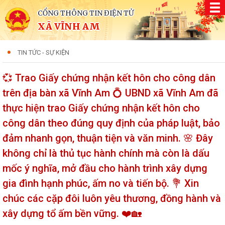
CỔNG THÔNG TIN ĐIỆN TỬ
XÃ VĨNH AM
TIN TỨC - SỰ KIỆN
💞 Trao Giấy chứng nhận kết hôn cho công dân
trên địa bàn xã Vĩnh Am 💍 UBND xã Vĩnh Am đã
thực hiện trao Giấy chứng nhận kết hôn cho
công dân theo đúng quy định của pháp luật, bảo
đảm nhanh gọn, thuận tiện và văn minh. 🌸 Đây
không chỉ là thủ tục hành chính mà còn là dấu
mốc ý nghĩa, mở đầu cho hành trình xây dựng
gia đình hạnh phúc, ấm no và tiến bộ. 💐 Xin
chúc các cặp đôi luôn yêu thương, đồng hành và
xây dựng tổ ấm bền vững. ❤️🏡