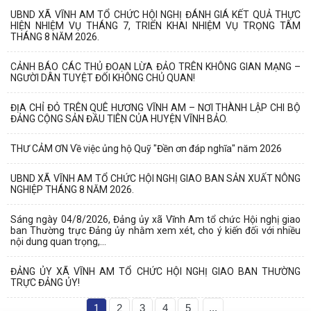
UBND XÃ VĨNH AM TỔ CHỨC HỘI NGHỊ ĐÁNH GIÁ KẾT QUẢ THỰC
HIỆN NHIỆM VỤ THÁNG 7, TRIỂN KHAI NHIỆM VỤ TRỌNG TÂM
THÁNG 8 NĂM 2026.
CẢNH BÁO CÁC THỦ ĐOẠN LỪA ĐẢO TRÊN KHÔNG GIAN MẠNG –
NGƯỜI DÂN TUYỆT ĐỐI KHÔNG CHỦ QUAN!
ĐỊA CHỈ ĐỎ TRÊN QUÊ HƯƠNG VĨNH AM – NƠI THÀNH LẬP CHI BỘ
ĐẢNG CỘNG SẢN ĐẦU TIÊN CỦA HUYỆN VĨNH BẢO.
THƯ CẢM ƠN Về việc ủng hộ Quỹ "Đền ơn đáp nghĩa" năm 2026
UBND XÃ VĨNH AM TỔ CHỨC HỘI NGHỊ GIAO BAN SẢN XUẤT NÔNG
NGHIỆP THÁNG 8 NĂM 2026.
Sáng ngày 04/8/2026, Đảng ủy xã Vĩnh Am tổ chức Hội nghị giao
ban Thường trực Đảng ủy nhằm xem xét, cho ý kiến đối với nhiều
nội dung quan trọng,...
ĐẢNG ỦY XÃ VĨNH AM TỔ CHỨC HỘI NGHỊ GIAO BAN THƯỜNG
TRỰC ĐẢNG ỦY!
1
2
3
4
5
...