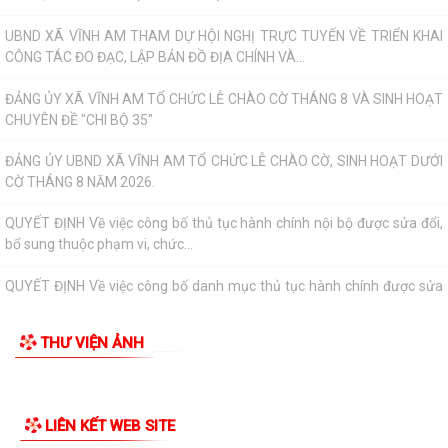
XÃ VĨNH AM ĐẨY MẠNH TUYÊN TRUYỀN THỰC HIỆN NGHỊ QUYẾT SỐ
TIN MỚI
57-NQ/TW VÀ KẾ HOẠCH HÀNH ĐỘNG 100 NGÀY VỀ...
UBND XÃ VĨNH AM THAM DỰ HỘI NGHỊ TRỰC TUYẾN VỀ TRIỂN KHAI
CÔNG TÁC ĐO ĐẠC, LẬP BẢN ĐỒ ĐỊA CHÍNH VÀ...
ĐẢNG ỦY XÃ VĨNH AM TỔ CHỨC LỄ CHÀO CỜ THÁNG 8 VÀ SINH HOẠT
CHUYÊN ĐỀ "CHI BỘ 35"
ĐẢNG ỦY UBND XÃ VĨNH AM TỔ CHỨC LỄ CHÀO CỜ, SINH HOẠT DƯỚI
CỜ THÁNG 8 NĂM 2026.
QUYẾT ĐỊNH Về việc công bố thủ tục hành chính nội bộ được sửa đổi,
bổ sung thuộc phạm vi, chức...
QUYẾT ĐỊNH Về việc công bố danh mục thủ tục hành chính được sửa
đổi, bổ sung, bị bãi bỏ thuộc...
QUYẾT ĐỊNH Về việc công bố danh mục thủ tục hành chính ban hành
mới, được sửa đổi, bổ sung lĩnh...