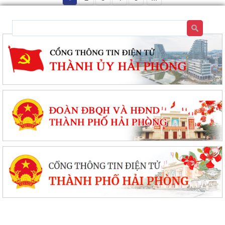
XÃ VĨNH AM VÀ XÃ TÂN AN KÝ KẾT CHƯƠNG TRÌNH KẾT NGHĨA, HỢP
TÁC PHÁT TRIỂN TOÀN DIỆN!
UBND XÃ VĨNH AM PHỐI HỢP KIỂM TRA HỒ SƠ ĐỀ NGHỊ CẤP KINH PHÍ