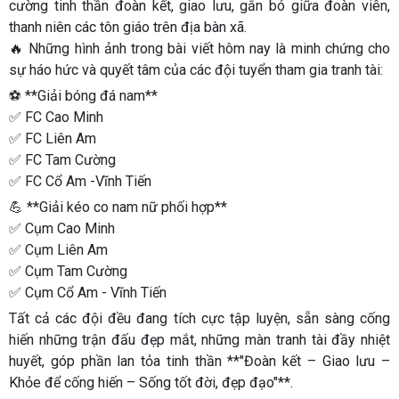
cường tinh thần đoàn kết, giao lưu, gắn bó giữa đoàn viên,
thanh niên các tôn giáo trên địa bàn xã.
🔥 Những hình ảnh trong bài viết hôm nay là minh chứng cho
sự háo hức và quyết tâm của các đội tuyển tham gia tranh tài:
⚽ **Giải bóng đá nam**
✅ FC Cao Minh
✅ FC Liên Am
✅ FC Tam Cường
✅ FC Cổ Am -Vĩnh Tiến
💪 **Giải kéo co nam nữ phối hợp**
✅ Cụm Cao Minh
✅ Cụm Liên Am
✅ Cụm Tam Cường
✅ Cụm Cổ Am - Vĩnh Tiến
Tất cả các đội đều đang tích cực tập luyện, sẵn sàng cống
hiến những trận đấu đẹp mắt, những màn tranh tài đầy nhiệt
huyết, góp phần lan tỏa tinh thần **"Đoàn kết – Giao lưu –
Khỏe để cống hiến – Sống tốt đời, đẹp đạo"**.