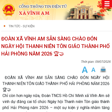
CỔNG THÔNG TIN ĐIỆN TỬ
XÃ VĨNH AM
TIN TỨC - SỰ KIỆN
ĐOÀN XÃ VĨNH AM SẴN SÀNG CHÀO ĐÓN
NGÀY HỘI THANH NIÊN TÔN GIÁO THÀNH PHỐ
HẢI PHÒNG NĂM 2026 🏆🤝
09/07/2026
ĐOÀN XÃ VĨNH AM SẴN SÀNG CHÀO ĐÓN NGÀY HỘI
THANH NIÊN TÔN GIÁO THÀNH PHỐ HẢI PHÒNG NĂM 2026
🏆🤝
Chỉ còn hơn ngày nữa, Đoàn TNCS Hồ Chí Minh xã Vĩnh Am sẽ
vinh dự đăng cai tổ chức Ngày hội Thanh niên Tôn giáo thành
phố Hải Phòng năm 2026 – một sự kiện ý nghĩa nhằm tăng