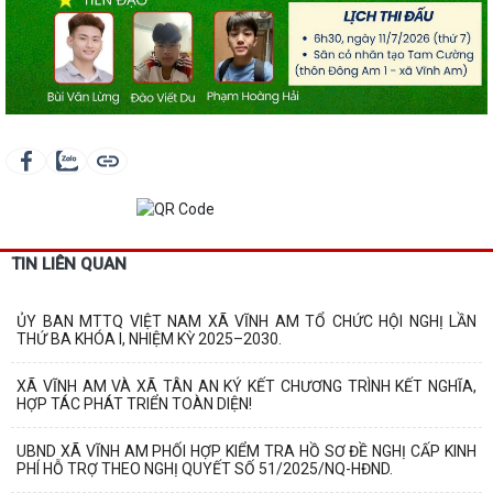
TIN LIÊN QUAN
ỦY BAN MTTQ VIỆT NAM XÃ VĨNH AM TỔ CHỨC HỘI NGHỊ LẦN
THỨ BA KHÓA I, NHIỆM KỲ 2025–2030.
XÃ VĨNH AM VÀ XÃ TÂN AN KÝ KẾT CHƯƠNG TRÌNH KẾT NGHĨA,
HỢP TÁC PHÁT TRIỂN TOÀN DIỆN!
UBND XÃ VĨNH AM PHỐI HỢP KIỂM TRA HỒ SƠ ĐỀ NGHỊ CẤP KINH
PHÍ HỖ TRỢ THEO NGHỊ QUYẾT SỐ 51/2025/NQ-HĐND.