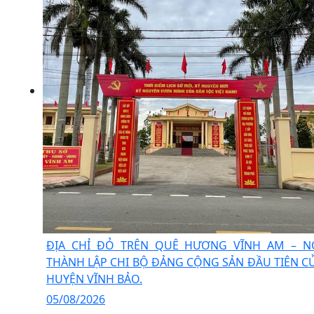
ĐỊA CHỈ ĐỎ TRÊN QUÊ HƯƠNG VĨNH AM – N
THÀNH LẬP CHI BỘ ĐẢNG CỘNG SẢN ĐẦU TIÊN C
HUYỆN VĨNH BẢO.
05/08/2026