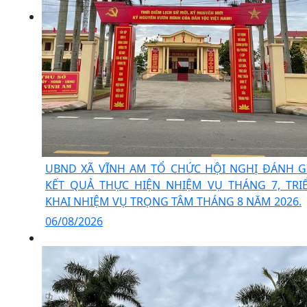
UBND XÃ VĨNH AM TỔ CHỨC HỘI NGHỊ ĐÁNH G
KẾT QUẢ THỰC HIỆN NHIỆM VỤ THÁNG 7, TRI
KHAI NHIỆM VỤ TRỌNG TÂM THÁNG 8 NĂM 2026.
06/08/2026