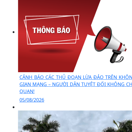
CẢNH BÁO CÁC THỦ ĐOẠN LỪA ĐẢO TRÊN KHÔ
GIAN MẠNG – NGƯỜI DÂN TUYỆT ĐỐI KHÔNG C
QUAN!
05/08/2026