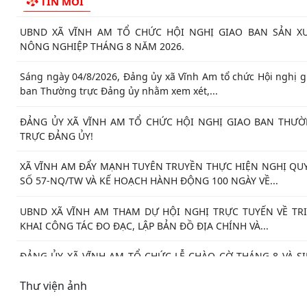
NGƯỜI DÂN TUYỆT ĐỐI KHÔNG CHỦ QUAN!
ĐỊA CHỈ ĐỎ TRÊN QUÊ HƯƠNG VĨNH AM – NƠI THÀNH LẬP 
BỘ ĐẢNG CỘNG SẢN ĐẦU TIÊN CỦA HUYỆN VĨNH BẢO.
TIN MỚI
THƯ CẢM ƠN Về việc ủng hộ Quỹ "Đền ơn đáp nghĩa" năm 20
UBND XÃ VĨNH AM TỔ CHỨC HỘI NGHỊ GIAO BAN SẢN X
NÔNG NGHIỆP THÁNG 8 NĂM 2026.
Sáng ngày 04/8/2026, Đảng ủy xã Vĩnh Am tổ chức Hội nghị g
ban Thường trực Đảng ủy nhằm xem xét,...
ĐẢNG ỦY XÃ VĨNH AM TỔ CHỨC HỘI NGHỊ GIAO BAN THƯ
TRỰC ĐẢNG ỦY!
XÃ VĨNH AM ĐẨY MẠNH TUYÊN TRUYỀN THỰC HIỆN NGHỊ QU
SỐ 57-NQ/TW VÀ KẾ HOẠCH HÀNH ĐỘNG 100 NGÀY VỀ...
UBND XÃ VĨNH AM THAM DỰ HỘI NGHỊ TRỰC TUYẾN VỀ TR