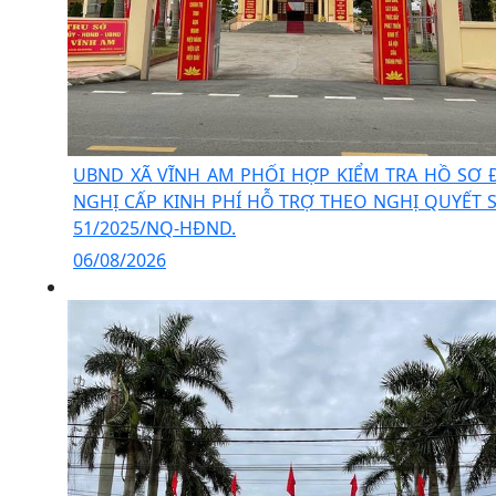
UBND XÃ VĨNH AM PHỐI HỢP KIỂM TRA HỒ SƠ 
NGHỊ CẤP KINH PHÍ HỖ TRỢ THEO NGHỊ QUYẾT 
51/2025/NQ-HĐND.
06/08/2026