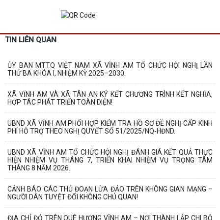
TIN LIÊN QUAN
ỦY BAN MTTQ VIỆT NAM XÃ VĨNH AM TỔ CHỨC HỘI NGHỊ LẦN
THỨ BA KHÓA I, NHIỆM KỲ 2025–2030.
XÃ VĨNH AM VÀ XÃ TÂN AN KÝ KẾT CHƯƠNG TRÌNH KẾT NGHĨA,
HỢP TÁC PHÁT TRIỂN TOÀN DIỆN!
UBND XÃ VĨNH AM PHỐI HỢP KIỂM TRA HỒ SƠ ĐỀ NGHỊ CẤP KINH
PHÍ HỖ TRỢ THEO NGHỊ QUYẾT SỐ 51/2025/NQ-HĐND.
UBND XÃ VĨNH AM TỔ CHỨC HỘI NGHỊ ĐÁNH GIÁ KẾT QUẢ THỰC
HIỆN NHIỆM VỤ THÁNG 7, TRIỂN KHAI NHIỆM VỤ TRỌNG TÂM
THÁNG 8 NĂM 2026.
CẢNH BÁO CÁC THỦ ĐOẠN LỪA ĐẢO TRÊN KHÔNG GIAN MẠNG –
NGƯỜI DÂN TUYỆT ĐỐI KHÔNG CHỦ QUAN!
ĐỊA CHỈ ĐỎ TRÊN QUÊ HƯƠNG VĨNH AM – NƠI THÀNH LẬP CHI BỘ