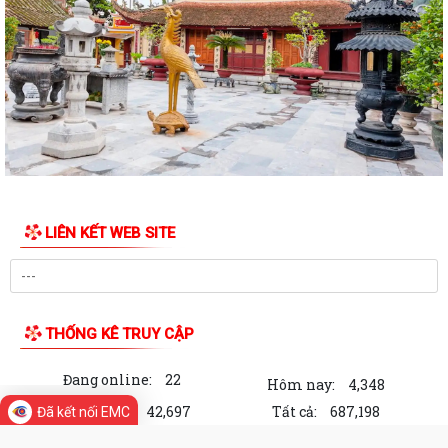
mới lĩnh vực điện lực thuộc phạm...
BAN TUYÊN GIÁO VÀ DÂN VẬN THÀNH ỦY HẢI PHÒNG TỔ CHỨC HỘI
NGHỊ BÁO CÁO VIÊN THÀNH PHỐ THÁNG 7 NĂM...
XÃ VĨNH AM THAM DỰ HỘI NGHỊ TẬP HUẤN TRIỂN KHAI THỦ TỤC
HÀNH CHÍNH CỦA ĐẢNG TRÊN MÔI TRƯỜNG ĐIỆN...
XÃ VĨNH AM TỔ CHỨC LỄ CÔNG BỐ QUYẾT ĐỊNH THÀNH LẬP ĐẢNG
BỘ CÔNG AN XÃ VÀ CÔNG BỐ CÔNG TÁC NHÂN SỰ!
LIÊN KẾT WEB SITE
HỘI CỰU CHIẾN BINH XÃ VĨNH AM TỔ CHỨC LỄ KẾT NẠP HỘI VIÊN MỚI
VÀ HỘI NGHỊ SƠ KẾT CÔNG TÁC HỘI 6...
UBND XÃ VĨNH AM DỰ HỘI NGHỊ TRỰC TUYẾN PHIÊN HỌP THƯỜNG KỲ
UBND THÀNH PHỐ THÁNG 7 NĂM 2026.
THỐNG KÊ TRUY CẬP
BAN TUYÊN GIÁO VÀ DÂN VẬN THÀNH ỦY HẢI PHÒNG TỔ CHỨC HỘI
Đang online:
22
NGHỊ BÁO CÁO VIÊN THÀNH PHỐ THÁNG 7 NĂM...
Hôm nay:
4,348
Trong tuần:
42,697
Tất cả:
687,198
Đã kết nối EMC
ĐẠI HỘI ĐẠI BIỂU HỘI CỰU GIÁO CHỨC XÃ VĨNH AM LẦN THỨ NHẤT,
NHIỆM KỲ 2025 – 2030 THÀNH CÔNG TỐT ĐẸP.