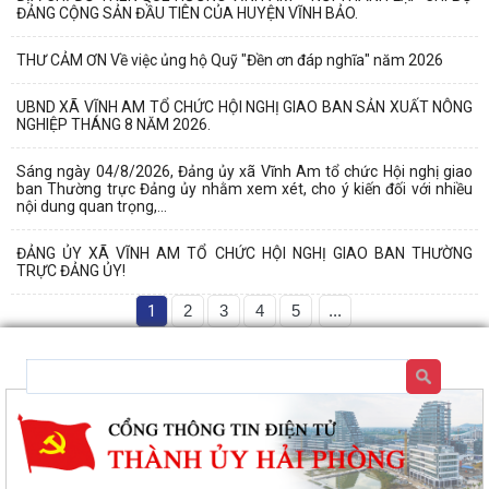
ĐẢNG CỘNG SẢN ĐẦU TIÊN CỦA HUYỆN VĨNH BẢO.
THƯ CẢM ƠN Về việc ủng hộ Quỹ "Đền ơn đáp nghĩa" năm 2026
UBND XÃ VĨNH AM TỔ CHỨC HỘI NGHỊ GIAO BAN SẢN XUẤT NÔNG
NGHIỆP THÁNG 8 NĂM 2026.
Sáng ngày 04/8/2026, Đảng ủy xã Vĩnh Am tổ chức Hội nghị giao
ban Thường trực Đảng ủy nhằm xem xét, cho ý kiến đối với nhiều
nội dung quan trọng,...
ĐẢNG ỦY XÃ VĨNH AM TỔ CHỨC HỘI NGHỊ GIAO BAN THƯỜNG
TRỰC ĐẢNG ỦY!
1
2
3
4
5
...