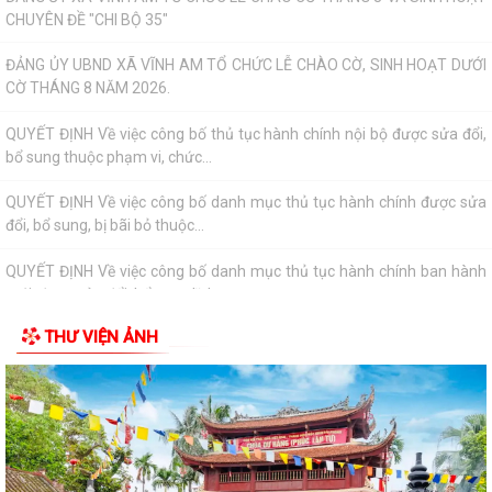
CHUYÊN ĐỀ "CHI BỘ 35"
ĐẢNG ỦY UBND XÃ VĨNH AM TỔ CHỨC LỄ CHÀO CỜ, SINH HOẠT DƯỚI
CỜ THÁNG 8 NĂM 2026.
QUYẾT ĐỊNH Về việc công bố thủ tục hành chính nội bộ được sửa đổi,
bổ sung thuộc phạm vi, chức...
QUYẾT ĐỊNH Về việc công bố danh mục thủ tục hành chính được sửa
đổi, bổ sung, bị bãi bỏ thuộc...
QUYẾT ĐỊNH Về việc công bố danh mục thủ tục hành chính ban hành
mới, được sửa đổi, bổ sung lĩnh...
THƯ VIỆN ẢNH
QUYẾT ĐỊNH Về việc công bố Danh mục thủ tục hành chính được sửa
đổi, bổ sung thuộc phạm vi chức...
QUYẾT ĐỊNH tháng năm 2026 Về việc công bố thủ tục hành chính nội
bộ mới ban hành thuộc...
QUYẾT ĐỊNH Về việc công bố danh mục thủ tục hành chính ban hành