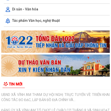
ĐỊA CHỈ ĐỎ TRÊN QUÊ HƯƠNG VĨNH AM – NƠI THÀNH LẬP CHI BỘ
Di sản - Văn hóa
ĐẢNG CỘNG SẢN ĐẦU TIÊN CỦA HUYỆN VĨNH BẢO.
Tác phẩm Văn học, nghệ thuật
THƯ CẢM ƠN Về việc ủng hộ Quỹ "Đền ơn đáp nghĩa" năm 2026
UBND XÃ VĨNH AM TỔ CHỨC HỘI NGHỊ GIAO BAN SẢN XUẤT NÔNG
NGHIỆP THÁNG 8 NĂM 2026.
Sáng ngày 04/8/2026, Đảng ủy xã Vĩnh Am tổ chức Hội nghị giao ban
Thường trực Đảng ủy nhằm xem xét,...
ĐẢNG ỦY XÃ VĨNH AM TỔ CHỨC HỘI NGHỊ GIAO BAN THƯỜNG TRỰC
ĐẢNG ỦY!
XÃ VĨNH AM ĐẨY MẠNH TUYÊN TRUYỀN THỰC HIỆN NGHỊ QUYẾT SỐ
TIN MỚI
57-NQ/TW VÀ KẾ HOẠCH HÀNH ĐỘNG 100 NGÀY VỀ...
UBND XÃ VĨNH AM THAM DỰ HỘI NGHỊ TRỰC TUYẾN VỀ TRIỂN KHAI
CÔNG TÁC ĐO ĐẠC, LẬP BẢN ĐỒ ĐỊA CHÍNH VÀ...
ĐẢNG ỦY XÃ VĨNH AM TỔ CHỨC LỄ CHÀO CỜ THÁNG 8 VÀ SINH HOẠT