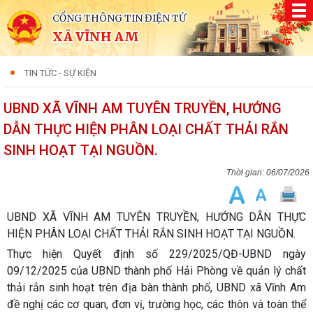
CỔNG THÔNG TIN ĐIỆN TỬ
XÃ VĨNH AM
TIN TỨC - SỰ KIỆN
UBND XÃ VĨNH AM TUYÊN TRUYỀN, HƯỚNG
DẪN THỰC HIỆN PHÂN LOẠI CHẤT THẢI RẮN
SINH HOẠT TẠI NGUỒN.
06/07/2026
UBND XÃ VĨNH AM TUYÊN TRUYỀN, HƯỚNG DẪN THỰC
HIỆN PHÂN LOẠI CHẤT THẢI RẮN SINH HOẠT TẠI NGUỒN.
Thực hiện Quyết định số 229/2025/QĐ-UBND ngày
09/12/2025 của UBND thành phố Hải Phòng về quản lý chất
thải rắn sinh hoạt trên địa bàn thành phố, UBND xã Vĩnh Am
đề nghị các cơ quan, đơn vị, trường học, các thôn và toàn thể