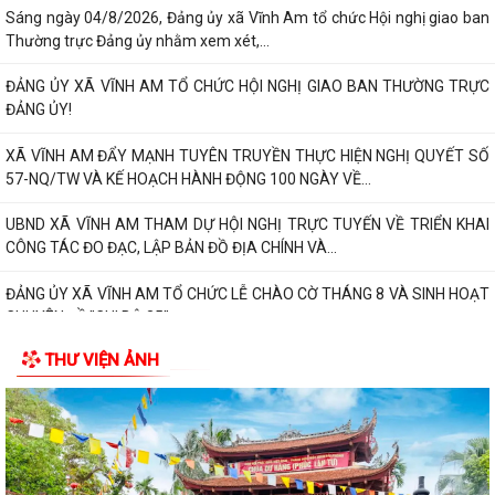
Sáng ngày 04/8/2026, Đảng ủy xã Vĩnh Am tổ chức Hội nghị giao ban
Thường trực Đảng ủy nhằm xem xét,...
ĐẢNG ỦY XÃ VĨNH AM TỔ CHỨC HỘI NGHỊ GIAO BAN THƯỜNG TRỰC
ĐẢNG ỦY!
XÃ VĨNH AM ĐẨY MẠNH TUYÊN TRUYỀN THỰC HIỆN NGHỊ QUYẾT SỐ
57-NQ/TW VÀ KẾ HOẠCH HÀNH ĐỘNG 100 NGÀY VỀ...
UBND XÃ VĨNH AM THAM DỰ HỘI NGHỊ TRỰC TUYẾN VỀ TRIỂN KHAI
CÔNG TÁC ĐO ĐẠC, LẬP BẢN ĐỒ ĐỊA CHÍNH VÀ...
ĐẢNG ỦY XÃ VĨNH AM TỔ CHỨC LỄ CHÀO CỜ THÁNG 8 VÀ SINH HOẠT
CHUYÊN ĐỀ "CHI BỘ 35"
THƯ VIỆN ẢNH
ĐẢNG ỦY UBND XÃ VĨNH AM TỔ CHỨC LỄ CHÀO CỜ, SINH HOẠT DƯỚI
CỜ THÁNG 8 NĂM 2026.
QUYẾT ĐỊNH Về việc công bố thủ tục hành chính nội bộ được sửa đổi,
bổ sung thuộc phạm vi, chức...