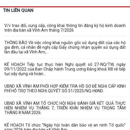
TIN LIÊN QUAN
V/v trao đổi, cung cấp, công khai thông tin đăng ký hộ kinh doanh
trên địa bàn xã Vĩnh Am tháng 7/2026
THÔNG BÁO Về việc công khai nguồn gốc sử dụng đất của các hộ
gia đình, cá nhân đề nghị cấp Giấy chứng nhận quyền sử dụng đất
lần đầu tại xã Vĩnh Am,...
KẾ HOẠCH Tiếp tục thực hiện Nghị quyết số 27-NQ/TW, ngày
09/11/2022 của Ban Chấp hành Trung ương Đảng khoá XIII về tiếp
tục xây dựng và hoàn...
UBND XÃ VĨNH AM PHỐI HỢP KIỂM TRA HỒ SƠ ĐỀ NGHỊ CẤP KINH
PHÍ HỖ TRỢ THEO NGHỊ QUYẾT SỐ 51/2025/NQ-HĐND.
UBND XÃ VĨNH AM TỔ CHỨC HỘI NGHỊ ĐÁNH GIÁ KẾT QUẢ THỰC
HIỆN NHIỆM VỤ THÁNG 7, TRIỂN KHAI NHIỆM VỤ TRỌNG TÂM
THÁNG 8 NĂM 2026.
KẾ HOẠCH Tổ chức “Ngày hội toàn dân bảo vệ an ninh Tổ quốc”
năm 2026 trên địa bàn xã Vĩnh Am