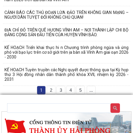
CẢNH BÁO CÁC THỦ ĐOẠN LỪA ĐẢO TRÊN KHÔNG GIAN MẠNG –
NGƯỜI DÂN TUYỆT ĐỐI KHÔNG CHỦ QUAN!
ĐỊA CHỈ ĐỎ TRÊN QUÊ HƯƠNG VĨNH AM – NƠI THÀNH LẬP CHI BỘ
ĐẢNG CỘNG SẢN ĐẦU TIÊN CỦA HUYỆN VĨNH BẢO.
KẾ HOẠCH Triển khai thực hi n Chương trình phòng ngừa và ứng
phó với bạo lực trên cơ sở giới trên ịa bàn xã Vĩnh Am giai oạn 2026
- 2030
KẾ HOẠCH Tuyên truyền các Nghị quyết được thông qua tại Kỳ họp
thứ 3 Hội đồng nhân dân thành phố khóa XVII, nhiệm kỳ 2026 -
2031
1
2
3
4
5
...