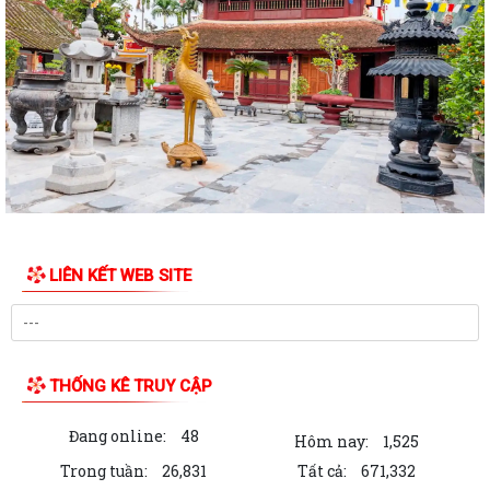
QUYẾT ĐỊNH Về việc công bố danh mục thủ tục hành chính được sửa
đổi, bổ sung, bị bãi bỏ thuộc...
QUYẾT ĐỊNH Về việc công bố danh mục thủ tục hành chính ban hành
mới, được sửa đổi, bổ sung lĩnh...
QUYẾT ĐỊNH Về việc công bố Danh mục thủ tục hành chính được sửa
đổi, bổ sung thuộc phạm vi chức...
QUYẾT ĐỊNH tháng năm 2026 Về việc công bố thủ tục hành chính nội
bộ mới ban hành thuộc...
LIÊN KẾT WEB SITE
QUYẾT ĐỊNH Về việc công bố danh mục thủ tục hành chính ban hành
mới lĩnh vực điện lực thuộc phạm...
BAN TUYÊN GIÁO VÀ DÂN VẬN THÀNH ỦY HẢI PHÒNG TỔ CHỨC HỘI
NGHỊ BÁO CÁO VIÊN THÀNH PHỐ THÁNG 7 NĂM...
THỐNG KÊ TRUY CẬP
XÃ VĨNH AM THAM DỰ HỘI NGHỊ TẬP HUẤN TRIỂN KHAI THỦ TỤC
Đang online:
48
HÀNH CHÍNH CỦA ĐẢNG TRÊN MÔI TRƯỜNG ĐIỆN...
Hôm nay:
1,525
Trong tuần:
26,831
Tất cả:
671,332
XÃ VĨNH AM TỔ CHỨC LỄ CÔNG BỐ QUYẾT ĐỊNH THÀNH LẬP ĐẢNG