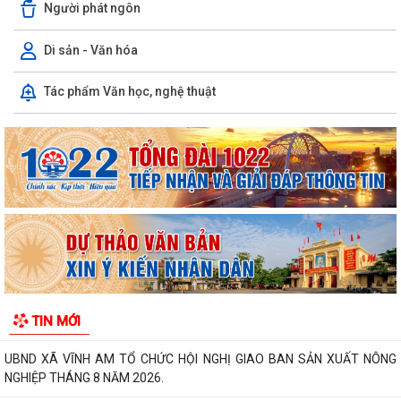
Người phát ngôn
Di sản - Văn hóa
Tác phẩm Văn học, nghệ thuật
UBND XÃ VĨNH AM PHỐI HỢP KIỂM TRA HỒ SƠ ĐỀ NGHỊ CẤP KINH PHÍ
HỖ TRỢ THEO NGHỊ QUYẾT SỐ...
UBND XÃ VĨNH AM TỔ CHỨC HỘI NGHỊ ĐÁNH GIÁ KẾT QUẢ THỰC HIỆN
NHIỆM VỤ THÁNG 7, TRIỂN KHAI NHIỆM VỤ...
CẢNH BÁO CÁC THỦ ĐOẠN LỪA ĐẢO TRÊN KHÔNG GIAN MẠNG –
NGƯỜI DÂN TUYỆT ĐỐI KHÔNG CHỦ QUAN!
ĐỊA CHỈ ĐỎ TRÊN QUÊ HƯƠNG VĨNH AM – NƠI THÀNH LẬP CHI BỘ
ĐẢNG CỘNG SẢN ĐẦU TIÊN CỦA HUYỆN VĨNH BẢO.
TIN MỚI
THƯ CẢM ƠN Về việc ủng hộ Quỹ "Đền ơn đáp nghĩa" năm 2026
UBND XÃ VĨNH AM TỔ CHỨC HỘI NGHỊ GIAO BAN SẢN XUẤT NÔNG
NGHIỆP THÁNG 8 NĂM 2026.