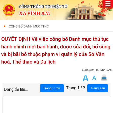
CỔNG THÔNG TIN ĐIỆN TỬ
XÃ VĨNH AM
CÔNG BỐ DANH MỤC TTHC
QUYẾT ĐỊNH Về việc công bố Danh mục thủ tục
hành chính mới ban hành, được sửa đổi, bổ sung
và bị bãi bỏ thuộc phạm vi quản lý của Sở Văn
hoá, Thể thao và Du lịch
01/06/2026