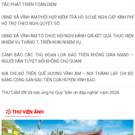
THƯ CẢM ƠN Về việc ủng hộ Quỹ "Đền ơn đáp nghĩa" năm 2026
UBND XÃ VĨNH AM TỔ CHỨC HỘI NGHỊ GIAO BAN SẢN XUẤT NÔNG
NGHIỆP THÁNG 8 NĂM 2026.
Sáng ngày 04/8/2026, Đảng ủy xã Vĩnh Am tổ chức Hội nghị giao ban
Thường trực Đảng ủy nhằm xem xét,...
ĐẢNG ỦY XÃ VĨNH AM TỔ CHỨC HỘI NGHỊ GIAO BAN THƯỜNG TRỰC
ĐẢNG ỦY!
XÃ VĨNH AM ĐẨY MẠNH TUYÊN TRUYỀN THỰC HIỆN NGHỊ QUYẾT SỐ
57-NQ/TW VÀ KẾ HOẠCH HÀNH ĐỘNG 100 NGÀY VỀ...
UBND XÃ VĨNH AM THAM DỰ HỘI NGHỊ TRỰC TUYẾN VỀ TRIỂN KHAI
CÔNG TÁC ĐO ĐẠC, LẬP BẢN ĐỒ ĐỊA CHÍNH VÀ...
ĐẢNG ỦY XÃ VĨNH AM TỔ CHỨC LỄ CHÀO CỜ THÁNG 8 VÀ SINH HOẠT
THƯ VIỆN ẢNH
CHUYÊN ĐỀ "CHI BỘ 35"
ĐẢNG ỦY UBND XÃ VĨNH AM TỔ CHỨC LỄ CHÀO CỜ, SINH HOẠT DƯỚI
CỜ THÁNG 8 NĂM 2026.