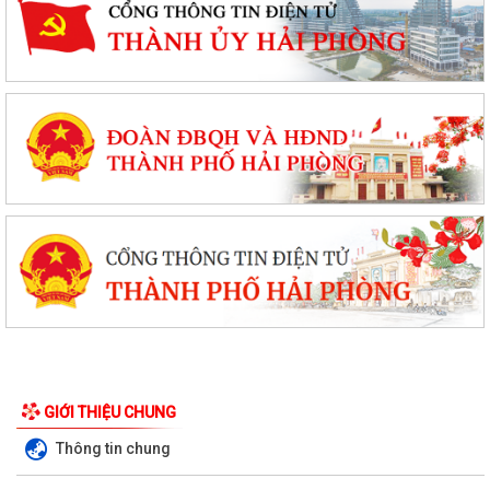
THÔNG BÁO 🌿🌾 ⚠️ TÌNH HÌNH SINH VẬT GÂY HẠI TRÊN LÚA VỤ MÙA
NĂM 2026.
VĨNH AM: ĐẨY MẠNH QUÁN TRIỆT, TUYÊN TRUYỀN VÀ TRIỂN KHAI
THỰC HIỆN NGHỊ QUYẾT HỘI NGHỊ TRUNG ƯƠNG 3...
GIỚI THIỆU CHUNG
QUYẾT ĐỊNH Về việc công bố danh mục thủ tục hành chính được sửa
Thông tin chung
đổi, bổ sung, thay thế, bị bãi...