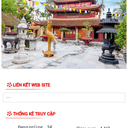
QUYẾT ĐỊNH Về việc công bố thủ tục hành chính nội bộ được sửa đổi,
bổ sung thuộc phạm vi, chức...
QUYẾT ĐỊNH Về việc công bố danh mục thủ tục hành chính được sửa
đổi, bổ sung, bị bãi bỏ thuộc...
QUYẾT ĐỊNH Về việc công bố danh mục thủ tục hành chính ban hành
mới, được sửa đổi, bổ sung lĩnh...
QUYẾT ĐỊNH Về việc công bố Danh mục thủ tục hành chính được sửa
đổi, bổ sung thuộc phạm vi chức...
QUYẾT ĐỊNH tháng năm 2026 Về việc công bố thủ tục hành chính nội
LIÊN KẾT WEB SITE
bộ mới ban hành thuộc...
QUYẾT ĐỊNH Về việc công bố danh mục thủ tục hành chính ban hành
mới lĩnh vực điện lực thuộc phạm...
THỐNG KÊ TRUY CẬP
BAN TUYÊN GIÁO VÀ DÂN VẬN THÀNH ỦY HẢI PHÒNG TỔ CHỨC HỘI
NGHỊ BÁO CÁO VIÊN THÀNH PHỐ THÁNG 7 NĂM...
Đang online:
34