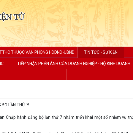
IỆN TỬ
TTHC THUỘC VĂN PHÒNG HDDND-UBND
TIN TỨC - SỰ KIỆN
HC
TIẾP NHẬN PHẢN ÁNH CỦA DOANH NGHIỆP - HỘ KINH DOANH
 BỘ LẦN THỨ 7!
an Chấp hành Đảng bộ lần thứ 7 nhằm triển khai một số nhiệm vụ tr