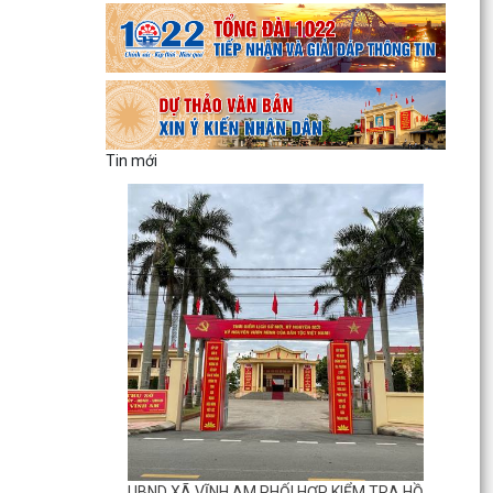
Tin mới
UBND XÃ VĨNH AM PHỐI HỢP KIỂM TRA HỒ