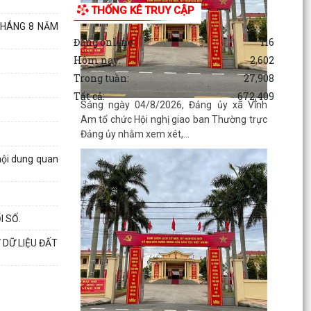
THỐNG KÊ TRUY CẬP
THÁNG 8 NĂM
Đang online:
116
Hôm nay:
2,602
Trong tuần:
27,908
Tất cả:
672,409
Sáng ngày 04/8/2026, Đảng ủy xã Vĩnh
Am tổ chức Hội nghị giao ban Thường trực
Đảng ủy nhằm xem xét,...
nội dung quan
 SỐ.
 DỮ LIỆU ĐẤT