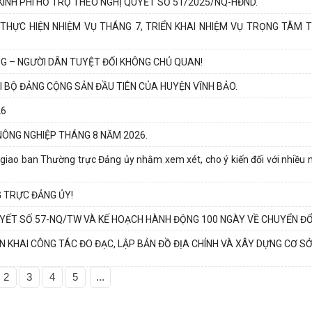
KINH PHÍ HỖ TRỢ THEO NGHỊ QUYẾT SỐ 51/2025/NQ-HĐND.
 THỰC HIỆN NHIỆM VỤ THÁNG 7, TRIỂN KHAI NHIỆM VỤ TRỌNG TÂM 
G – NGƯỜI DÂN TUYỆT ĐỐI KHÔNG CHỦ QUAN!
I BỘ ĐẢNG CỘNG SẢN ĐẦU TIÊN CỦA HUYỆN VĨNH BẢO.
26
NÔNG NGHIỆP THÁNG 8 NĂM 2026.
giao ban Thường trực Đảng ủy nhằm xem xét, cho ý kiến đối với nhiều 
G TRỰC ĐẢNG ỦY!
YẾT SỐ 57-NQ/TW VÀ KẾ HOẠCH HÀNH ĐỘNG 100 NGÀY VỀ CHUYỂN ĐỔI
 KHAI CÔNG TÁC ĐO ĐẠC, LẬP BẢN ĐỒ ĐỊA CHÍNH VÀ XÂY DỰNG CƠ SỞ
2
3
4
5
...