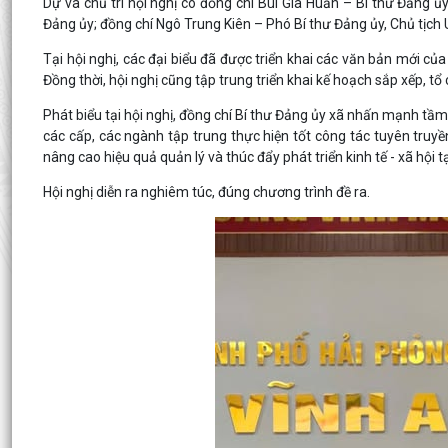
Dự và chủ trì hội nghị có đồng chí Bùi Gia Huấn – Bí thư Đảng 
Đảng ủy; đồng chí Ngô Trung Kiên – Phó Bí thư Đảng ủy, Chủ tịch
Tại hội nghị, các đại biểu đã được triển khai các văn bản mới củ
Đồng thời, hội nghị cũng tập trung triển khai kế hoạch sắp xếp, t
Phát biểu tại hội nghị, đồng chí Bí thư Đảng ủy xã nhấn mạnh tầm 
các cấp, các ngành tập trung thực hiện tốt công tác tuyên truyề
nâng cao hiệu quả quản lý và thúc đẩy phát triển kinh tế - xã hội t
Hội nghị diễn ra nghiêm túc, đúng chương trình đề ra.