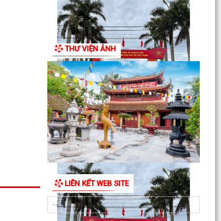
THƯ VIỆN ẢNH
UBND XÃ VĨNH AM TỔ CHỨC HỘI NGHỊ
GIAO BAN SẢN XUẤT NÔNG NGHIỆP
THÁNG 8 NĂM 2026.
LIÊN KẾT WEB SITE