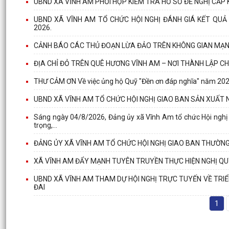
UBND XÃ VĨNH AM PHỐI HỢP KIỂM TRA HỒ SƠ ĐỀ NGHỊ CẤP 
UBND XÃ VĨNH AM TỔ CHỨC HỘI NGHỊ ĐÁNH GIÁ KẾT QUẢ
2026.
CẢNH BÁO CÁC THỦ ĐOẠN LỪA ĐẢO TRÊN KHÔNG GIAN MẠN
ĐỊA CHỈ ĐỎ TRÊN QUÊ HƯƠNG VĨNH AM – NƠI THÀNH LẬP CH
THƯ CẢM ƠN Về việc ủng hộ Quỹ "Đền ơn đáp nghĩa" năm 20
UBND XÃ VĨNH AM TỔ CHỨC HỘI NGHỊ GIAO BAN SẢN XUẤT 
Sáng ngày 04/8/2026, Đảng ủy xã Vĩnh Am tổ chức Hội nghị 
trọng,...
ĐẢNG ỦY XÃ VĨNH AM TỔ CHỨC HỘI NGHỊ GIAO BAN THƯỜN
XÃ VĨNH AM ĐẨY MẠNH TUYÊN TRUYỀN THỰC HIỆN NGHỊ QU
UBND XÃ VĨNH AM THAM DỰ HỘI NGHỊ TRỰC TUYẾN VỀ TRIỂN
ĐAI
1