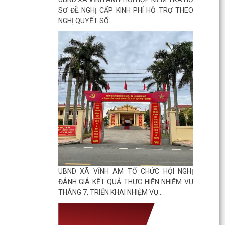
SƠ ĐỀ NGHỊ CẤP KINH PHÍ HỖ TRỢ THEO
NGHỊ QUYẾT SỐ...
UBND XÃ VĨNH AM TỔ CHỨC HỘI NGHỊ
ĐÁNH GIÁ KẾT QUẢ THỰC HIỆN NHIỆM VỤ
THÁNG 7, TRIỂN KHAI NHIỆM VỤ...