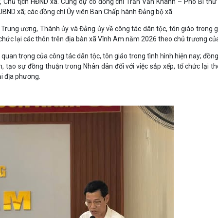
ủy, Chủ tịch HĐND xã. Cùng dự có đồng chí Trần Văn Khánh – Phó Bí th
 UBND xã; các đồng chí Ủy viên Ban Chấp hành Đảng bộ xã.
a Trung ương, Thành ủy và Đảng ủy về công tác dân tộc, tôn giáo trong g
ổ chức lại các thôn trên địa bàn xã Vĩnh Am năm 2026 theo chủ trương của
quan trọng của công tác dân tộc, tôn giáo trong tình hình hiện nay; đồng
n, tạo sự đồng thuận trong Nhân dân đối với việc sắp xếp, tổ chức lại t
ại địa phương.