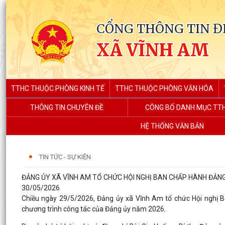
CỔNG THÔNG TIN Đ
XÃ VĨNH AM
TTHC THUỘC PHÒNG KINH TẾ
TTHC THUỘC PHÒNG VĂN HÓA
THÔNG TIN CHUYÊN ĐỀ
CÔNG BỐ DANH MỤC TT
HỆ THỐNG VĂN BẢN
TIN TỨC - SỰ KIỆN
ĐẢNG ỦY XÃ VĨNH AM TỔ CHỨC HỘI NGHỊ BAN CHẤP HÀNH ĐẢNG
30/05/2026
Chiều ngày 29/5/2026, Đảng ủy xã Vĩnh Am tổ chức Hội nghị B
chương trình công tác của Đảng ủy năm 2026.