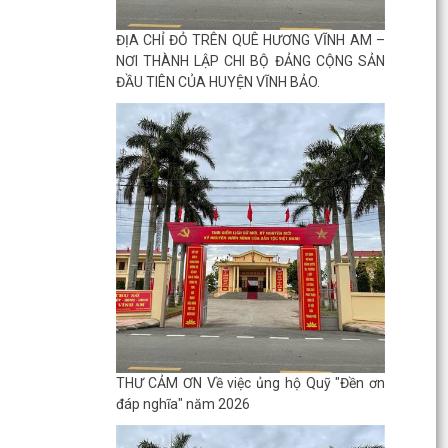
ĐỊA CHỈ ĐỎ TRÊN QUÊ HƯƠNG VĨNH AM –
NƠI THÀNH LẬP CHI BỘ ĐẢNG CỘNG SẢN
ĐẦU TIÊN CỦA HUYỆN VĨNH BẢO.
THƯ CẢM ƠN Về việc ủng hộ Quỹ "Đền ơn
đáp nghĩa" năm 2026