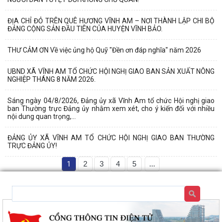
ĐỊA CHỈ ĐỎ TRÊN QUÊ HƯƠNG VĨNH AM – NƠI THÀNH LẬP CHI BỘ
ĐẢNG CỘNG SẢN ĐẦU TIÊN CỦA HUYỆN VĨNH BẢO.
THƯ CẢM ƠN Về việc ủng hộ Quỹ "Đền ơn đáp nghĩa" năm 2026
UBND XÃ VĨNH AM TỔ CHỨC HỘI NGHỊ GIAO BAN SẢN XUẤT NÔNG
NGHIỆP THÁNG 8 NĂM 2026.
Sáng ngày 04/8/2026, Đảng ủy xã Vĩnh Am tổ chức Hội nghị giao
ban Thường trực Đảng ủy nhằm xem xét, cho ý kiến đối với nhiều
nội dung quan trọng,...
ĐẢNG ỦY XÃ VĨNH AM TỔ CHỨC HỘI NGHỊ GIAO BAN THƯỜNG
TRỰC ĐẢNG ỦY!
1
2
3
4
5
...