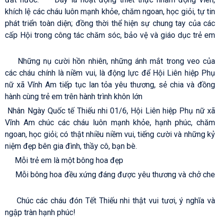
khích lệ các cháu luôn mạnh khỏe, chăm ngoan, học giỏi, tự tin
phát triển toàn diện; đồng thời thể hiện sự chung tay của các
cấp Hội trong công tác chăm sóc, bảo vệ và giáo dục trẻ em
🌸🌸
😊
Những nụ cười hồn nhiên, những ánh mắt trong veo của
các cháu chính là niềm vui, là động lực để Hội Liên hiệp Phụ
nữ xã Vĩnh Am tiếp tục lan tỏa yêu thương, sẻ chia và đồng
hành cùng trẻ em trên hành trình khôn lớn
🌸🌸🌸
Nhân Ngày Quốc tế Thiếu nhi 01/6, Hội Liên hiệp Phụ nữ xã
Vĩnh Am chúc các cháu luôn mạnh khỏe, hạnh phúc, chăm
ngoan, học giỏi; có thật nhiều niềm vui, tiếng cười và những kỷ
niệm đẹp bên gia đình, thầy cô, bạn bè.
🌸🌸🌸
💝💝
💝
Mỗi trẻ em là một bông hoa đẹp
🌷
Mỗi bông hoa đều xứng đáng được yêu thương và chở che
✨
🎈
Chúc các cháu đón Tết Thiếu nhi thật vui tươi, ý nghĩa và
ngập tràn hạnh phúc!
🎈✨
🌿