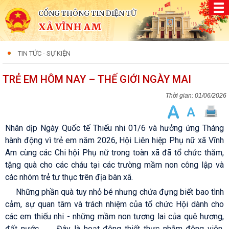
CỔNG THÔNG TIN ĐIỆN TỬ
XÃ VĨNH AM
TIN TỨC - SỰ KIỆN
TRẺ EM HÔM NAY – THẾ GIỚI NGÀY MAI
01/06/2026
Nhân dịp Ngày Quốc tế Thiếu nhi 01/6 và hưởng ứng Tháng
hành động vì trẻ em năm 2026, Hội Liên hiệp Phụ nữ xã Vĩnh
Am cùng các Chi hội Phụ nữ trong toàn xã đã tổ chức thăm,
tặng quà cho các cháu tại các trường mầm non công lập và
các nhóm trẻ tư thục trên địa bàn xã.
🌷🌷
🎁
Những phần quà tuy nhỏ bé nhưng chứa đựng biết bao tình
cảm, sự quan tâm và trách nhiệm của tổ chức Hội dành cho
các em thiếu nhi - những mầm non tương lai của quê hương,
đất nước.
🌱
Đây là hoạt động thiết thực nhằm động viên,