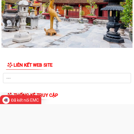
QUYẾT ĐỊNH Về việc công bố thủ tục hành chính nội bộ được sửa đổi,
bổ sung thuộc phạm vi, chức...
QUYẾT ĐỊNH Về việc công bố danh mục thủ tục hành chính được sửa
đổi, bổ sung, bị bãi bỏ thuộc...
QUYẾT ĐỊNH Về việc công bố danh mục thủ tục hành chính ban hành
mới, được sửa đổi, bổ sung lĩnh...
QUYẾT ĐỊNH Về việc công bố Danh mục thủ tục hành chính được sửa
đổi, bổ sung thuộc phạm vi chức...
QUYẾT ĐỊNH tháng năm 2026 Về việc công bố thủ tục hành chính nội
LIÊN KẾT WEB SITE
bộ mới ban hành thuộc...
QUYẾT ĐỊNH Về việc công bố danh mục thủ tục hành chính ban hành
Đã kết nối EMC
mới lĩnh vực điện lực thuộc phạm...
THỐNG KÊ TRUY CẬP
BAN TUYÊN GIÁO VÀ DÂN VẬN THÀNH ỦY HẢI PHÒNG TỔ CHỨC HỘI
NGHỊ BÁO CÁO VIÊN THÀNH PHỐ THÁNG 7 NĂM...
Đang online:
22
Hôm nay:
4,117