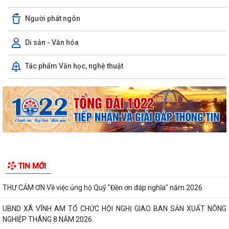
Người phát ngôn
Di sản - Văn hóa
XÃ VĨNH AM VÀ XÃ TÂN AN KÝ KẾT CHƯƠNG TRÌNH KẾT NGHĨA, HỢP
Tác phẩm Văn học, nghệ thuật
TÁC PHÁT TRIỂN TOÀN DIỆN!
UBND XÃ VĨNH AM PHỐI HỢP KIỂM TRA HỒ SƠ ĐỀ NGHỊ CẤP KINH PHÍ
HỖ TRỢ THEO NGHỊ QUYẾT SỐ...
UBND XÃ VĨNH AM TỔ CHỨC HỘI NGHỊ ĐÁNH GIÁ KẾT QUẢ THỰC HIỆN
NHIỆM VỤ THÁNG 7, TRIỂN KHAI NHIỆM VỤ...
CẢNH BÁO CÁC THỦ ĐOẠN LỪA ĐẢO TRÊN KHÔNG GIAN MẠNG –
NGƯỜI DÂN TUYỆT ĐỐI KHÔNG CHỦ QUAN!
ĐỊA CHỈ ĐỎ TRÊN QUÊ HƯƠNG VĨNH AM – NƠI THÀNH LẬP CHI BỘ
TIN MỚI
ĐẢNG CỘNG SẢN ĐẦU TIÊN CỦA HUYỆN VĨNH BẢO.
THƯ CẢM ƠN Về việc ủng hộ Quỹ "Đền ơn đáp nghĩa" năm 2026