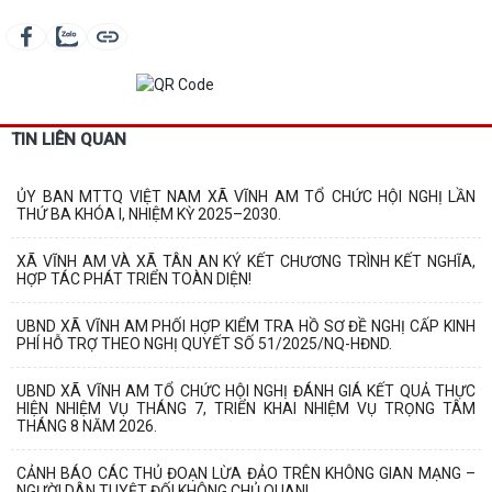
TIN LIÊN QUAN
ỦY BAN MTTQ VIỆT NAM XÃ VĨNH AM TỔ CHỨC HỘI NGHỊ LẦN
THỨ BA KHÓA I, NHIỆM KỲ 2025–2030.
XÃ VĨNH AM VÀ XÃ TÂN AN KÝ KẾT CHƯƠNG TRÌNH KẾT NGHĨA,
HỢP TÁC PHÁT TRIỂN TOÀN DIỆN!
UBND XÃ VĨNH AM PHỐI HỢP KIỂM TRA HỒ SƠ ĐỀ NGHỊ CẤP KINH
PHÍ HỖ TRỢ THEO NGHỊ QUYẾT SỐ 51/2025/NQ-HĐND.
UBND XÃ VĨNH AM TỔ CHỨC HỘI NGHỊ ĐÁNH GIÁ KẾT QUẢ THỰC
HIỆN NHIỆM VỤ THÁNG 7, TRIỂN KHAI NHIỆM VỤ TRỌNG TÂM
THÁNG 8 NĂM 2026.
CẢNH BÁO CÁC THỦ ĐOẠN LỪA ĐẢO TRÊN KHÔNG GIAN MẠNG –
NGƯỜI DÂN TUYỆT ĐỐI KHÔNG CHỦ QUAN!