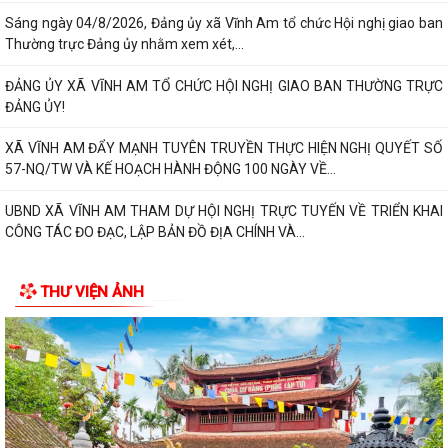
UBND XÃ VĨNH AM TỔ CHỨC HỘI NGHỊ GIAO BAN SẢN XUẤT NÔNG
NGHIỆP THÁNG 8 NĂM 2026.
Sáng ngày 04/8/2026, Đảng ủy xã Vĩnh Am tổ chức Hội nghị giao ban
Thường trực Đảng ủy nhằm xem xét,...
ĐẢNG ỦY XÃ VĨNH AM TỔ CHỨC HỘI NGHỊ GIAO BAN THƯỜNG TRỰC
ĐẢNG ỦY!
XÃ VĨNH AM ĐẨY MẠNH TUYÊN TRUYỀN THỰC HIỆN NGHỊ QUYẾT SỐ
57-NQ/TW VÀ KẾ HOẠCH HÀNH ĐỘNG 100 NGÀY VỀ...
UBND XÃ VĨNH AM THAM DỰ HỘI NGHỊ TRỰC TUYẾN VỀ TRIỂN KHAI
CÔNG TÁC ĐO ĐẠC, LẬP BẢN ĐỒ ĐỊA CHÍNH VÀ...
ĐẢNG ỦY XÃ VĨNH AM TỔ CHỨC LỄ CHÀO CỜ THÁNG 8 VÀ SINH HOẠT
THƯ VIỆN ẢNH
CHUYÊN ĐỀ "CHI BỘ 35"
ĐẢNG ỦY UBND XÃ VĨNH AM TỔ CHỨC LỄ CHÀO CỜ, SINH HOẠT DƯỚI
CỜ THÁNG 8 NĂM 2026.