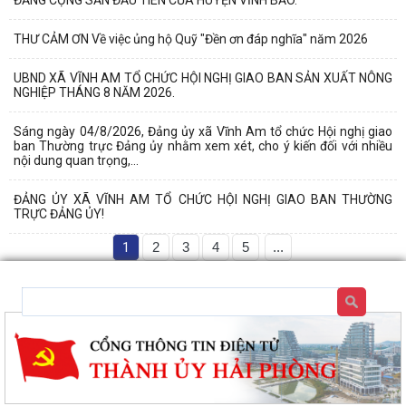
THƯ CẢM ƠN Về việc ủng hộ Quỹ "Đền ơn đáp nghĩa" năm 2026
UBND XÃ VĨNH AM TỔ CHỨC HỘI NGHỊ GIAO BAN SẢN XUẤT NÔNG
NGHIỆP THÁNG 8 NĂM 2026.
Sáng ngày 04/8/2026, Đảng ủy xã Vĩnh Am tổ chức Hội nghị giao
ban Thường trực Đảng ủy nhằm xem xét, cho ý kiến đối với nhiều
nội dung quan trọng,...
ĐẢNG ỦY XÃ VĨNH AM TỔ CHỨC HỘI NGHỊ GIAO BAN THƯỜNG
TRỰC ĐẢNG ỦY!
1
2
3
4
5
...