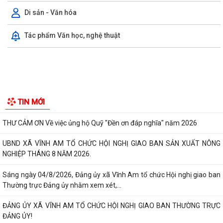
Di sản - Văn hóa
UBND XÃ VĨNH AM PHỐI HỢP KIỂM TRA HỒ SƠ ĐỀ NGHỊ CẤP KINH PHÍ
HỖ TRỢ THEO NGHỊ QUYẾT SỐ...
Tác phẩm Văn học, nghệ thuật
UBND XÃ VĨNH AM TỔ CHỨC HỘI NGHỊ ĐÁNH GIÁ KẾT QUẢ THỰC HIỆN
NHIỆM VỤ THÁNG 7, TRIỂN KHAI NHIỆM VỤ...
CẢNH BÁO CÁC THỦ ĐOẠN LỪA ĐẢO TRÊN KHÔNG GIAN MẠNG –
NGƯỜI DÂN TUYỆT ĐỐI KHÔNG CHỦ QUAN!
ĐỊA CHỈ ĐỎ TRÊN QUÊ HƯƠNG VĨNH AM – NƠI THÀNH LẬP CHI BỘ
ĐẢNG CỘNG SẢN ĐẦU TIÊN CỦA HUYỆN VĨNH BẢO.
THƯ CẢM ƠN Về việc ủng hộ Quỹ "Đền ơn đáp nghĩa" năm 2026
UBND XÃ VĨNH AM TỔ CHỨC HỘI NGHỊ GIAO BAN SẢN XUẤT NÔNG
TIN MỚI
NGHIỆP THÁNG 8 NĂM 2026.
Sáng ngày 04/8/2026, Đảng ủy xã Vĩnh Am tổ chức Hội nghị giao ban
Thường trực Đảng ủy nhằm xem xét,...
ĐẢNG ỦY XÃ VĨNH AM TỔ CHỨC HỘI NGHỊ GIAO BAN THƯỜNG TRỰC