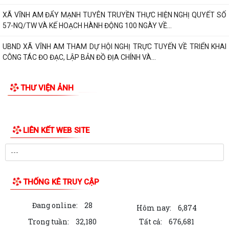
ĐẢNG ỦY!
XÃ VĨNH AM ĐẨY MẠNH TUYÊN TRUYỀN THỰC HIỆN NGHỊ QUYẾT SỐ
57-NQ/TW VÀ KẾ HOẠCH HÀNH ĐỘNG 100 NGÀY VỀ...
UBND XÃ VĨNH AM THAM DỰ HỘI NGHỊ TRỰC TUYẾN VỀ TRIỂN KHAI
CÔNG TÁC ĐO ĐẠC, LẬP BẢN ĐỒ ĐỊA CHÍNH VÀ...
ĐẢNG ỦY XÃ VĨNH AM TỔ CHỨC LỄ CHÀO CỜ THÁNG 8 VÀ SINH HOẠT
CHUYÊN ĐỀ "CHI BỘ 35"
ĐẢNG ỦY UBND XÃ VĨNH AM TỔ CHỨC LỄ CHÀO CỜ, SINH HOẠT DƯỚI
CỜ THÁNG 8 NĂM 2026.
THƯ VIỆN ẢNH
QUYẾT ĐỊNH Về việc công bố thủ tục hành chính nội bộ được sửa đổi,
bổ sung thuộc phạm vi, chức...
QUYẾT ĐỊNH Về việc công bố danh mục thủ tục hành chính được sửa
đổi, bổ sung, bị bãi bỏ thuộc...
QUYẾT ĐỊNH Về việc công bố danh mục thủ tục hành chính ban hành