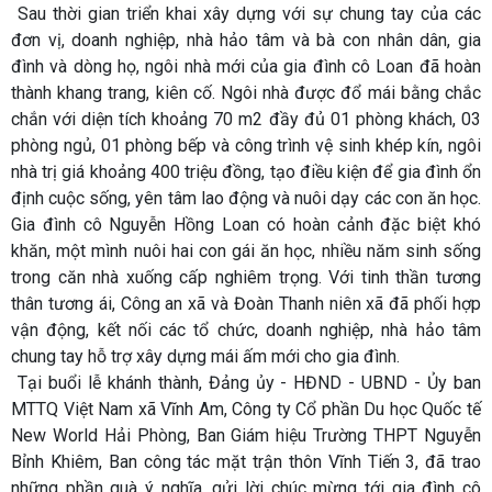
Sau thời gian triển khai xây dựng với sự chung tay của các
đơn vị, doanh nghiệp, nhà hảo tâm và bà con nhân dân, gia
đình và dòng họ, ngôi nhà mới của gia đình cô Loan đã hoàn
thành khang trang, kiên cố. Ngôi nhà được đổ mái bằng chắc
chắn với diện tích khoảng 70 m2 đầy đủ 01 phòng khách, 03
phòng ngủ, 01 phòng bếp và công trình vệ sinh khép kín, ngôi
nhà trị giá khoảng 400 triệu đồng, tạo điều kiện để gia đình ổn
định cuộc sống, yên tâm lao động và nuôi dạy các con ăn học.
Gia đình cô Nguyễn Hồng Loan có hoàn cảnh đặc biệt khó
khăn, một mình nuôi hai con gái ăn học, nhiều năm sinh sống
trong căn nhà xuống cấp nghiêm trọng. Với tinh thần tương
thân tương ái, Công an xã và Đoàn Thanh niên xã đã phối hợp
vận động, kết nối các tổ chức, doanh nghiệp, nhà hảo tâm
chung tay hỗ trợ xây dựng mái ấm mới cho gia đình.
Tại buổi lễ khánh thành, Đảng ủy - HĐND - UBND - Ủy ban
MTTQ Việt Nam xã Vĩnh Am, Công ty Cổ phần Du học Quốc tế
New World Hải Phòng, Ban Giám hiệu Trường THPT Nguyễn
Bỉnh Khiêm, Ban công tác mặt trận thôn Vĩnh Tiến 3, đã trao
những phần quà ý nghĩa, gửi lời chúc mừng tới gia đình cô