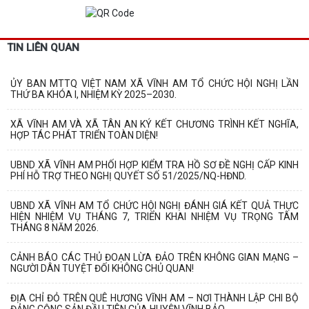
TIN LIÊN QUAN
ỦY BAN MTTQ VIỆT NAM XÃ VĨNH AM TỔ CHỨC HỘI NGHỊ LẦN
THỨ BA KHÓA I, NHIỆM KỲ 2025–2030.
XÃ VĨNH AM VÀ XÃ TÂN AN KÝ KẾT CHƯƠNG TRÌNH KẾT NGHĨA,
HỢP TÁC PHÁT TRIỂN TOÀN DIỆN!
UBND XÃ VĨNH AM PHỐI HỢP KIỂM TRA HỒ SƠ ĐỀ NGHỊ CẤP KINH
PHÍ HỖ TRỢ THEO NGHỊ QUYẾT SỐ 51/2025/NQ-HĐND.
UBND XÃ VĨNH AM TỔ CHỨC HỘI NGHỊ ĐÁNH GIÁ KẾT QUẢ THỰC
HIỆN NHIỆM VỤ THÁNG 7, TRIỂN KHAI NHIỆM VỤ TRỌNG TÂM
THÁNG 8 NĂM 2026.
CẢNH BÁO CÁC THỦ ĐOẠN LỪA ĐẢO TRÊN KHÔNG GIAN MẠNG –
NGƯỜI DÂN TUYỆT ĐỐI KHÔNG CHỦ QUAN!
ĐỊA CHỈ ĐỎ TRÊN QUÊ HƯƠNG VĨNH AM – NƠI THÀNH LẬP CHI BỘ
ĐẢNG CỘNG SẢN ĐẦU TIÊN CỦA HUYỆN VĨNH BẢO.