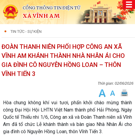
CỔNG THÔNG TIN ĐIỆN TỬ
XÃ VĨNH AM
TIN TỨC - SỰ KIỆN
ĐOÀN THANH NIÊN PHỐI HỢP CÔNG AN XÃ
VĨNH AM KHÁNH THÀNH NHÀ NHÂN ÁI CHO
GIA ĐÌNH CÔ NGUYỄN HỒNG LOAN – THÔN
VĨNH TIẾN 3
02/06/2026
Hòa chung không khí vui tươi, phấn khởi chào mừng thành
công Đại Hội Hội LHTN Việt Nam thành phố Hải Phòng, Ngày
Quốc tế Thiếu nhi 1/6, Công an xã và Đoàn Thanh niên xã Vĩnh
Am đã tổ chức Lễ khánh thành và bàn giao Nhà Nhân Ái cho
gia đình cô Nguyễn Hồng Loan, thôn Vĩnh Tiến 3.