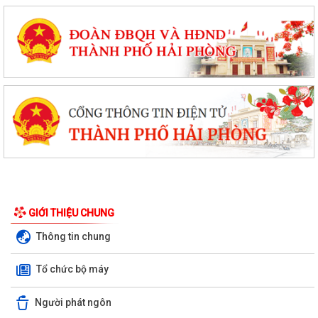
GIỚI THIỆU CHUNG
Thông tin chung
Tổ chức bộ máy
XÃ VĨNH AM VÀ XÃ TÂN AN KÝ KẾT CHƯƠNG TRÌNH KẾT NGHĨA, HỢP
Người phát ngôn
TÁC PHÁT TRIỂN TOÀN DIỆN!