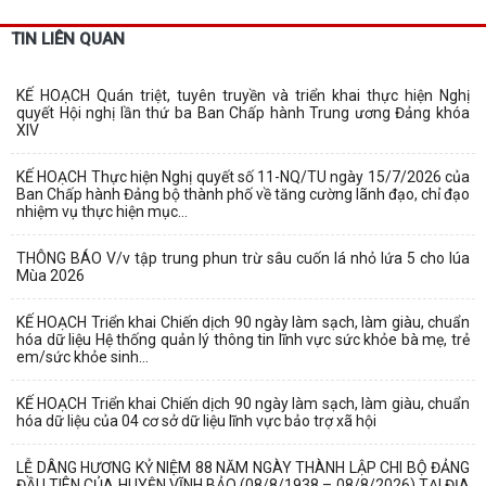
TIN LIÊN QUAN
KẾ HOẠCH Quán triệt, tuyên truyền và triển khai thực hiện Nghị
quyết Hội nghị lần thứ ba Ban Chấp hành Trung ương Đảng khóa
XIV
KẾ HOẠCH Thực hiện Nghị quyết số 11-NQ/TU ngày 15/7/2026 của
Ban Chấp hành Đảng bộ thành phố về tăng cường lãnh đạo, chỉ đạo
nhiệm vụ thực hiện mục...
THÔNG BÁO V/v tập trung phun trừ sâu cuốn lá nhỏ lứa 5 cho lúa
Mùa 2026
KẾ HOẠCH Triển khai Chiến dịch 90 ngày làm sạch, làm giàu, chuẩn
hóa dữ liệu Hệ thống quản lý thông tin lĩnh vực sức khỏe bà mẹ, trẻ
em/sức khỏe sinh...
KẾ HOẠCH Triển khai Chiến dịch 90 ngày làm sạch, làm giàu, chuẩn
hóa dữ liệu của 04 cơ sở dữ liệu lĩnh vực bảo trợ xã hội
LỄ DÂNG HƯƠNG KỶ NIỆM 88 NĂM NGÀY THÀNH LẬP CHI BỘ ĐẢNG
ĐẦU TIÊN CỦA HUYỆN VĨNH BẢO (08/8/1938 – 08/8/2026) TẠI ĐỊA