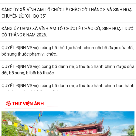
ĐẢNG ỦY XÃ VĨNH AM TỔ CHỨC LỄ CHÀO CỜ THÁNG 8 VÀ SINH HOẠT
CHUYÊN ĐỀ "CHI BỘ 35"
ĐẢNG ỦY UBND XÃ VĨNH AM TỔ CHỨC LỄ CHÀO CỜ, SINH HOẠT DƯỚI
CỜ THÁNG 8 NĂM 2026.
QUYẾT ĐỊNH Về việc công bố thủ tục hành chính nội bộ được sửa đổi,
bổ sung thuộc phạm vi, chức...
QUYẾT ĐỊNH Về việc công bố danh mục thủ tục hành chính được sửa
đổi, bổ sung, bị bãi bỏ thuộc...
QUYẾT ĐỊNH Về việc công bố danh mục thủ tục hành chính ban hành
mới, được sửa đổi, bổ sung lĩnh...
THƯ VIỆN ẢNH
QUYẾT ĐỊNH Về việc công bố Danh mục thủ tục hành chính được sửa
đổi, bổ sung thuộc phạm vi chức...
QUYẾT ĐỊNH tháng năm 2026 Về việc công bố thủ tục hành chính nội
bộ mới ban hành thuộc...