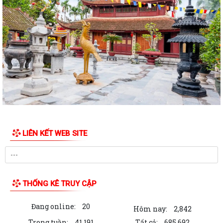
QUYẾT ĐỊNH Về việc công bố danh mục thủ tục hành chính ban hành
mới lĩnh vực điện lực thuộc phạm...
BAN TUYÊN GIÁO VÀ DÂN VẬN THÀNH ỦY HẢI PHÒNG TỔ CHỨC HỘI
NGHỊ BÁO CÁO VIÊN THÀNH PHỐ THÁNG 7 NĂM...
XÃ VĨNH AM THAM DỰ HỘI NGHỊ TẬP HUẤN TRIỂN KHAI THỦ TỤC
HÀNH CHÍNH CỦA ĐẢNG TRÊN MÔI TRƯỜNG ĐIỆN...
XÃ VĨNH AM TỔ CHỨC LỄ CÔNG BỐ QUYẾT ĐỊNH THÀNH LẬP ĐẢNG
BỘ CÔNG AN XÃ VÀ CÔNG BỐ CÔNG TÁC NHÂN SỰ!
LIÊN KẾT WEB SITE
HỘI CỰU CHIẾN BINH XÃ VĨNH AM TỔ CHỨC LỄ KẾT NẠP HỘI VIÊN MỚI
VÀ HỘI NGHỊ SƠ KẾT CÔNG TÁC HỘI 6...
UBND XÃ VĨNH AM DỰ HỘI NGHỊ TRỰC TUYẾN PHIÊN HỌP THƯỜNG KỲ
UBND THÀNH PHỐ THÁNG 7 NĂM 2026.
THỐNG KÊ TRUY CẬP
BAN TUYÊN GIÁO VÀ DÂN VẬN THÀNH ỦY HẢI PHÒNG TỔ CHỨC HỘI
Đang online:
20
NGHỊ BÁO CÁO VIÊN THÀNH PHỐ THÁNG 7 NĂM...
Hôm nay:
2,842
Trong tuần:
41,191
Tất cả:
685,692