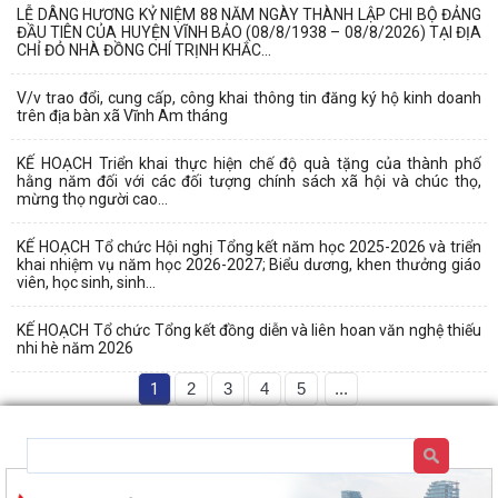
LỄ DÂNG HƯƠNG KỶ NIỆM 88 NĂM NGÀY THÀNH LẬP CHI BỘ ĐẢNG
ĐẦU TIÊN CỦA HUYỆN VĨNH BẢO (08/8/1938 – 08/8/2026) TẠI ĐỊA
CHỈ ĐỎ NHÀ ĐỒNG CHÍ TRỊNH KHẮC...
V/v trao đổi, cung cấp, công khai thông tin đăng ký hộ kinh doanh
trên địa bàn xã Vĩnh Am tháng
KẾ HOẠCH Triển khai thực hiện chế độ quà tặng của thành phố
hằng năm đối với các đối tượng chính sách xã hội và chúc thọ,
mừng thọ người cao...
KẾ HOẠCH Tổ chức Hội nghị Tổng kết năm học 2025-2026 và triển
khai nhiệm vụ năm học 2026-2027; Biểu dương, khen thưởng giáo
viên, học sinh, sinh...
KẾ HOẠCH Tổ chức Tổng kết đồng diễn và liên hoan văn nghệ thiếu
nhi hè năm 2026
1
2
3
4
5
...