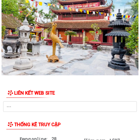
QUYẾT ĐỊNH Về việc công bố thủ tục hành chính nội bộ được sửa đổi,
bổ sung thuộc phạm vi, chức...
QUYẾT ĐỊNH Về việc công bố danh mục thủ tục hành chính được sửa
đổi, bổ sung, bị bãi bỏ thuộc...
QUYẾT ĐỊNH Về việc công bố danh mục thủ tục hành chính ban hành
mới, được sửa đổi, bổ sung lĩnh...
QUYẾT ĐỊNH Về việc công bố Danh mục thủ tục hành chính được sửa
đổi, bổ sung thuộc phạm vi chức...
QUYẾT ĐỊNH tháng năm 2026 Về việc công bố thủ tục hành chính nội
LIÊN KẾT WEB SITE
bộ mới ban hành thuộc...
QUYẾT ĐỊNH Về việc công bố danh mục thủ tục hành chính ban hành
mới lĩnh vực điện lực thuộc phạm...
THỐNG KÊ TRUY CẬP
BAN TUYÊN GIÁO VÀ DÂN VẬN THÀNH ỦY HẢI PHÒNG TỔ CHỨC HỘI
NGHỊ BÁO CÁO VIÊN THÀNH PHỐ THÁNG 7 NĂM...
Đang online:
28