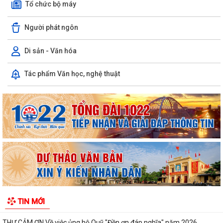
Tổ chức bộ máy
Người phát ngôn
Di sản - Văn hóa
XÃ VĨNH AM VÀ XÃ TÂN AN KÝ KẾT CHƯƠNG TRÌNH KẾT NGHĨA, HỢP
Tác phẩm Văn học, nghệ thuật
TÁC PHÁT TRIỂN TOÀN DIỆN!
UBND XÃ VĨNH AM PHỐI HỢP KIỂM TRA HỒ SƠ ĐỀ NGHỊ CẤP KINH PHÍ
HỖ TRỢ THEO NGHỊ QUYẾT SỐ...
UBND XÃ VĨNH AM TỔ CHỨC HỘI NGHỊ ĐÁNH GIÁ KẾT QUẢ THỰC HIỆN
NHIỆM VỤ THÁNG 7, TRIỂN KHAI NHIỆM VỤ...
CẢNH BÁO CÁC THỦ ĐOẠN LỪA ĐẢO TRÊN KHÔNG GIAN MẠNG –
NGƯỜI DÂN TUYỆT ĐỐI KHÔNG CHỦ QUAN!
ĐỊA CHỈ ĐỎ TRÊN QUÊ HƯƠNG VĨNH AM – NƠI THÀNH LẬP CHI BỘ
TIN MỚI
ĐẢNG CỘNG SẢN ĐẦU TIÊN CỦA HUYỆN VĨNH BẢO.
THƯ CẢM ƠN Về việc ủng hộ Quỹ "Đền ơn đáp nghĩa" năm 2026