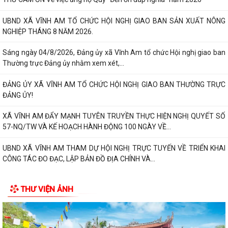
UBND XÃ VĨNH AM TỔ CHỨC HỘI NGHỊ GIAO BAN SẢN XUẤT NÔNG
NGHIỆP THÁNG 8 NĂM 2026.
Sáng ngày 04/8/2026, Đảng ủy xã Vĩnh Am tổ chức Hội nghị giao ban
Thường trực Đảng ủy nhằm xem xét,...
ĐẢNG ỦY XÃ VĨNH AM TỔ CHỨC HỘI NGHỊ GIAO BAN THƯỜNG TRỰC
ĐẢNG ỦY!
XÃ VĨNH AM ĐẨY MẠNH TUYÊN TRUYỀN THỰC HIỆN NGHỊ QUYẾT SỐ
57-NQ/TW VÀ KẾ HOẠCH HÀNH ĐỘNG 100 NGÀY VỀ...
UBND XÃ VĨNH AM THAM DỰ HỘI NGHỊ TRỰC TUYẾN VỀ TRIỂN KHAI
CÔNG TÁC ĐO ĐẠC, LẬP BẢN ĐỒ ĐỊA CHÍNH VÀ...
ĐẢNG ỦY XÃ VĨNH AM TỔ CHỨC LỄ CHÀO CỜ THÁNG 8 VÀ SINH HOẠT
THƯ VIỆN ẢNH
CHUYÊN ĐỀ "CHI BỘ 35"
ĐẢNG ỦY UBND XÃ VĨNH AM TỔ CHỨC LỄ CHÀO CỜ, SINH HOẠT DƯỚI
CỜ THÁNG 8 NĂM 2026.